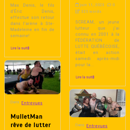
juin 11, 2023
0
Max Denis, le fils
d'Éric Denis,
325 words
effectue son retour
SCREAM, un jeune
dans l'arène à Ste-
lutteur que j'ai
Madeleine en fin de
connu en 2001 à la
semaine!
FÉDÉRATION de
LUTTE QUÉBÉCOISE,
Lire la suite
était en action
samedi après-midi
pour la...
Lire la suite
Dans
Entrevues
MulletMan
rêve de lutter
Dans
Entrevues