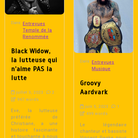
Dans
Entrevues
Temple de la
Renommée
Black Widow,
la lutteuse qui
Dans
Entrevues
n’aime PAS la
Musique
lutte
Groovy
Aardvark
juillet 3, 2023
2
947 words
juin 5, 2023
1
Eve, la lutteuse
499 words
préférée de
Christiane, a une
Le légendaire
histoire fascinante
chanteur et bassiste
et touchante à nous
Vincent Peake nous