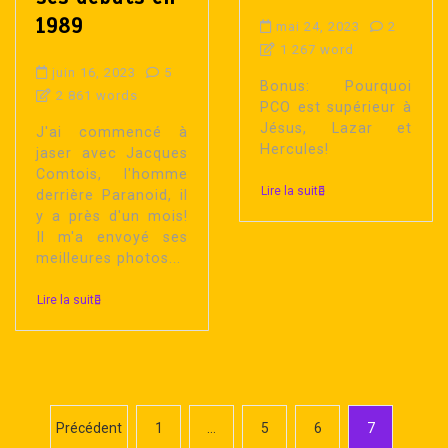
1989
mai 24, 2023
2
1 267 word
juin 16, 2023
5
Bonus: Pourquoi
2 861 words
PCO est supérieur à
Jésus, Lazar et
J'ai commencé à
Hercules!
jaser avec Jacques
Comtois, l'homme
Lire la suite
derrière Paranoid, il
y a près d'un mois!
Il m'a envoyé ses
meilleures photos...
Lire la suite
P
Précédent
1
…
5
6
7