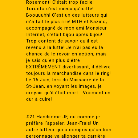
Rosemont! C’était trop facile;
Toronto c’est mieux qu’icitte!
Boouuuhh! C’est un des lutteurs qui
m’a fait le plus rire! MTH et Kazino,
accompagné de mon ami Monsieur
Internet, c’était bijou après bijou!
Trop content de savoir qu’il est
revenu à la lutte! Je n’ai pas eu la
chance de le revoir en action, mais
je sais qu’en plus d’être
EXTRÊMEMENT divertissant, il délivre
toujours la marchandise dans le ring!
Le 16 Juin, lors du Massacre de la
St-Jean, en voyant les images, je
croyais qu’il était mort… Vraiment un
dur à cuire!
#21 Handsome JF, ou comme je
préfère l’appeler, Jean-Frais! Un
autre lutteur qui a compris qu’un bon
personnage va allonger ta carrière