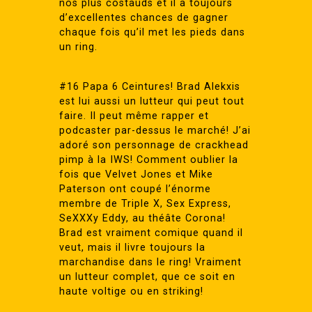
nos plus costauds et il a toujours
d’excellentes chances de gagner
chaque fois qu’il met les pieds dans
un ring.
#16 Papa 6 Ceintures! Brad Alekxis
est lui aussi un lutteur qui peut tout
faire. Il peut même rapper et
podcaster par-dessus le marché! J’ai
adoré son personnage de crackhead
pimp à la IWS! Comment oublier la
fois que Velvet Jones et Mike
Paterson ont coupé l’énorme
membre de Triple X, Sex Express,
SeXXXy Eddy, au théâte Corona!
Brad est vraiment comique quand il
veut, mais il livre toujours la
marchandise dans le ring! Vraiment
un lutteur complet, que ce soit en
haute voltige ou en striking!