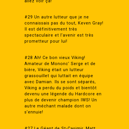
allez voir ça!
#29 Un autre lutteur que je ne
connaissais pas du tout, Keven Gray!
Il est définitivement très
spectaculaire et l’avenir est très
prometteur pour lui!
#28 Ah! Ce bon vieux Viking!
Amateur de Mononc’ Serge et de
bière, Viking était un lutteur
grassouillet qui luttait en équipe
avec Damian. Ils se sont séparés,
Viking a perdu du poids et bientôt
devenu une légende du Hardcore en
plus de devenir champion IWS! Un
autre méchant malade dont on
s’ennuie!
#27 Le Géant de St-Casimir, Matt