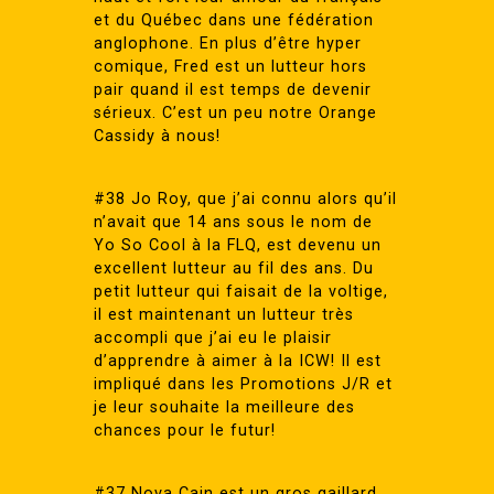
et du Québec dans une fédération
anglophone. En plus d’être hyper
comique, Fred est un lutteur hors
pair quand il est temps de devenir
sérieux. C’est un peu notre Orange
Cassidy à nous!
#38 Jo Roy, que j’ai connu alors qu’il
n’avait que 14 ans sous le nom de
Yo So Cool à la FLQ, est devenu un
excellent lutteur au fil des ans. Du
petit lutteur qui faisait de la voltige,
il est maintenant un lutteur très
accompli que j’ai eu le plaisir
d’apprendre à aimer à la ICW! Il est
impliqué dans les Promotions J/R et
je leur souhaite la meilleure des
chances pour le futur!
#37 Nova Cain est un gros gaillard