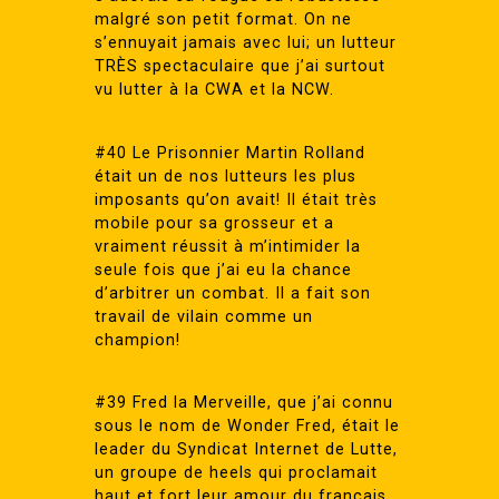
malgré son petit format. On ne
s’ennuyait jamais avec lui; un lutteur
TRÈS spectaculaire que j’ai surtout
vu lutter à la CWA et la NCW.
#40 Le Prisonnier Martin Rolland
était un de nos lutteurs les plus
imposants qu’on avait! Il était très
mobile pour sa grosseur et a
vraiment réussit à m’intimider la
seule fois que j’ai eu la chance
d’arbitrer un combat. Il a fait son
travail de vilain comme un
champion!
#39 Fred la Merveille, que j’ai connu
sous le nom de Wonder Fred, était le
leader du Syndicat Internet de Lutte,
un groupe de heels qui proclamait
haut et fort leur amour du français