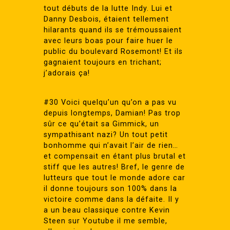
tout débuts de la lutte Indy. Lui et
Danny Desbois, étaient tellement
hilarants quand ils se trémoussaient
avec leurs boas pour faire huer le
public du boulevard Rosemont! Et ils
gagnaient toujours en trichant;
j’adorais ça!
#30 Voici quelqu’un qu’on a pas vu
depuis longtemps, Damian! Pas trop
sûr ce qu’était sa Gimmick, un
sympathisant nazi? Un tout petit
bonhomme qui n’avait l’air de rien…
et compensait en étant plus brutal et
stiff que les autres! Bref, le genre de
lutteurs que tout le monde adore car
il donne toujours son 100% dans la
victoire comme dans la défaite. Il y
a un beau classique contre Kevin
Steen sur Youtube il me semble,