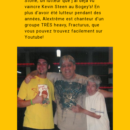
Stone, un lutteur que j’ai déjà vu
vaincre Kevin Steen au Bogey’s! En
plus d’avoir été lutteur pendant des
années, Alextrême est chanteur d’un
groupe TRÈS heavy, Fracturus, que
vous pouvez trouvez facilement sur
Youtube!