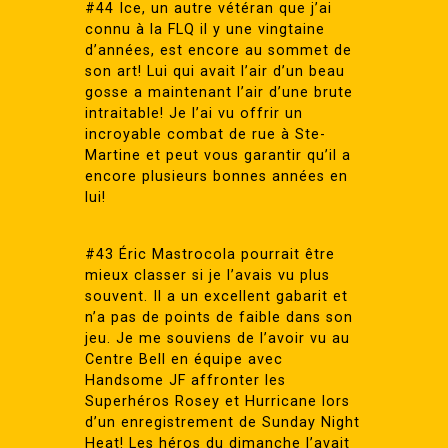
#44 Ice, un autre vétéran que j’ai
connu à la FLQ il y une vingtaine
d’années, est encore au sommet de
son art! Lui qui avait l’air d’un beau
gosse a maintenant l’air d’une brute
intraitable! Je l’ai vu offrir un
incroyable combat de rue à Ste-
Martine et peut vous garantir qu’il a
encore plusieurs bonnes années en
lui!
#43 Éric Mastrocola pourrait être
mieux classer si je l’avais vu plus
souvent. Il a un excellent gabarit et
n’a pas de points de faible dans son
jeu. Je me souviens de l’avoir vu au
Centre Bell en équipe avec
Handsome JF affronter les
Superhéros Rosey et Hurricane lors
d’un enregistrement de Sunday Night
Heat! Les héros du dimanche l’avait