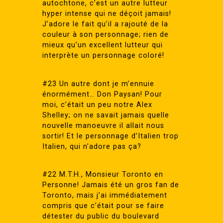
autochtone, c’est un autre lutteur
hyper intense qui ne déçoit jamais!
J’adore le fait qu’il a rajouté de la
couleur à son personnage; rien de
mieux qu’un excellent lutteur qui
interprète un personnage coloré!
#23 Un autre dont je m’ennuie
énormément… Don Paysan! Pour
moi, c’était un peu notre Alex
Shelley; on ne savait jamais quelle
nouvelle manoeuvre il allait nous
sortir! Et le personnage d’Italien trop
Italien, qui n’adore pas ça?
#22 M.T.H., Monsieur Toronto en
Personne! Jamais été un gros fan de
Toronto, mais j’ai immédiatement
compris que c’était pour se faire
détester du public du boulevard