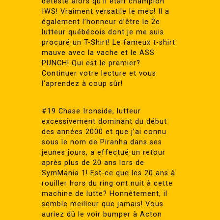
détesté alors qu’il était champion
IWS! Vraiment versatile le mec! Il a
également l’honneur d’être le 2e
lutteur québécois dont je me suis
procuré un T-Shirt! Le fameux t-shirt
mauve avec la vache et le ASS
PUNCH! Qui est le premier?
Continuer votre lecture et vous
l’aprendez à coup sûr!
#19 Chase Ironside, lutteur
excessivement dominant du début
des années 2000 et que j’ai connu
sous le nom de Piranha dans ses
jeunes jours, a effectué un retour
après plus de 20 ans lors de
SymMania 1! Est-ce que les 20 ans à
rouiller hors du ring ont nuit à cette
machine de lutte? Honnêtement, il
semble meilleur que jamais! Vous
auriez dû le voir bumper à Acton