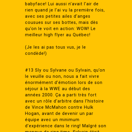
babyface! Lui aussi n’avait l’air de
rien quand je l’ai vu la première fois,
avec ses petites ailes d’anges
cousues sur ses bottes, mais dès
qu’on le voit en action: WOW! Le
meilleur high flyer au Québec!
(Je les ai pas tous vus, je le
condède!)
#13 Sly ou Sylvane ou Sylvain, qu’on
le veuille ou non, nous a fait vivre
énormément d’émotion lors de son
séjour à la WWE au début des
années 2000. Ça a parti très fort
avec un rôle d’arbitre dans l’histoire
de Vince McMahon contre Hulk
Hogan, avant de devenir un par
équipe avec un minimum
d’expérience dans le ring! Malgré son