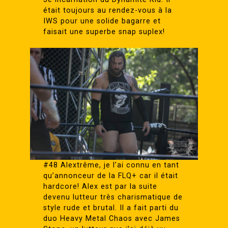
était toujours au rendez-vous à la
IWS pour une solide bagarre et
faisait une superbe snap suplex!
#48 Alextrême, je l’ai connu en tant
qu’annonceur de la FLQ+ car il était
hardcore! Alex est par la suite
devenu lutteur très charismatique de
style rude et brutal. Il a fait parti du
duo Heavy Metal Chaos avec James