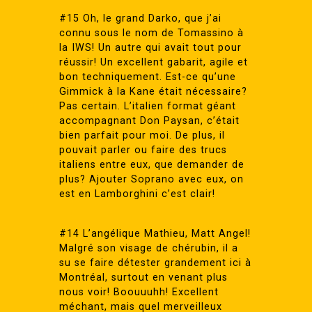
#15 Oh, le grand Darko, que j’ai
connu sous le nom de Tomassino à
la IWS! Un autre qui avait tout pour
réussir! Un excellent gabarit, agile et
bon techniquement. Est-ce qu’une
Gimmick à la Kane était nécessaire?
Pas certain. L’italien format géant
accompagnant Don Paysan, c’était
bien parfait pour moi. De plus, il
pouvait parler ou faire des trucs
italiens entre eux, que demander de
plus? Ajouter Soprano avec eux, on
est en Lamborghini c’est clair!
#14 L’angélique Mathieu, Matt Angel!
Malgré son visage de chérubin, il a
su se faire détester grandement ici à
Montréal, surtout en venant plus
nous voir! Boouuuhh! Excellent
méchant, mais quel merveilleux