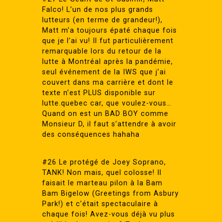
Falco! L’un de nos plus grands
lutteurs (en terme de grandeur!),
Matt m’a toujours épaté chaque fois
que je l’ai vu! Il fut particulièrement
remarquable lors du retour de la
lutte à Montréal après la pandémie,
seul événement de la IWS que j’ai
couvert dans ma carrière et dont le
texte n’est PLUS disponible sur
lutte.quebec car, que voulez-vous…
Quand on est un BAD BOY comme
Monsieur D, il faut s’attendre à avoir
des conséquences hahaha
#26 Le protégé de Joey Soprano,
TANK! Non mais, quel colosse! Il
faisait le marteau pilon à la Bam
Bam Bigelow (Greetings from Asbury
Park!) et c’était spectaculaire à
chaque fois! Avez-vous déjà vu plus