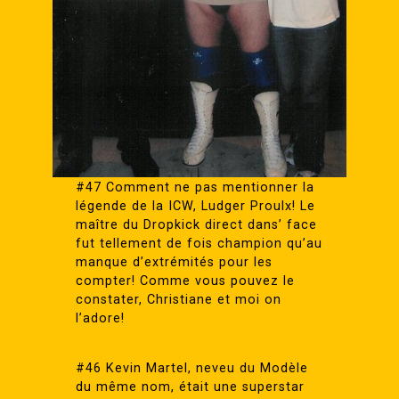
#47 Comment ne pas mentionner la
légende de la ICW, Ludger Proulx! Le
maître du Dropkick direct dans’ face
fut tellement de fois champion qu’au
manque d’extrémités pour les
compter! Comme vous pouvez le
constater, Christiane et moi on
l’adore!
#46 Kevin Martel, neveu du Modèle
du même nom, était une superstar