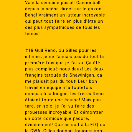
Vale la semaine passé! Cannonball
depuis la scène direct sur le gazon!
Bang! Vraiment un lutteur incroyable
qui peut tout faire en plus d’être un
des plus sympathiques de tous les
temps!
#18 Guil Reno, ou Gilles pour les
intimes, je ne l’aimais pas du tout la
première fois que je l’ai vu. Ça été
plus compliqué nous deux! Les deux
frangins tatoués de Shawinigan, ça
me plaisait pas du tout! Leur bon
travail en équipe m’a toutefois
conquis à la longue; les frères Reno
étaient toute une équipe! Mais plus
tard, en solo, je l’ai vu faire des
prouesses incroyable! Et démontrer
un côté comique que j’adore,
évidemment! Que ce soit à la FLQ ou
la CWA, Gilles donnait toujours son