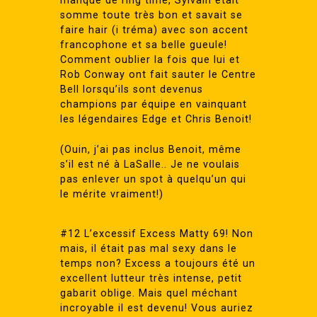
manque de ring time, Sylvain était
somme toute très bon et savait se
faire hair (i tréma) avec son accent
francophone et sa belle gueule!
Comment oublier la fois que lui et
Rob Conway ont fait sauter le Centre
Bell lorsqu’ils sont devenus
champions par équipe en vainquant
les légendaires Edge et Chris Benoit!
(Ouin, j’ai pas inclus Benoit, même
s’il est né à LaSalle.. Je ne voulais
pas enlever un spot à quelqu’un qui
le mérite vraiment!)
#12 L’excessif Excess Matty 69! Non
mais, il était pas mal sexy dans le
temps non? Excess a toujours été un
excellent lutteur très intense, petit
gabarit oblige. Mais quel méchant
incroyable il est devenu! Vous auriez