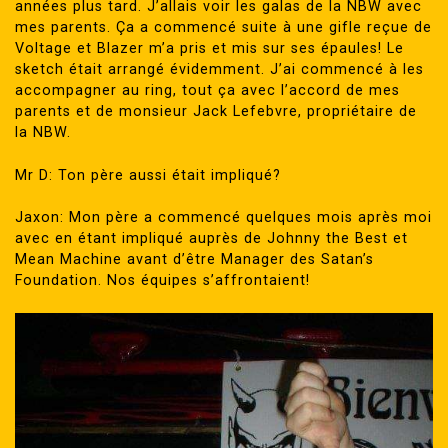
années plus tard. J’allais voir les galas de la NBW avec
mes parents. Ça a commencé suite à une gifle reçue de
Voltage et Blazer m’a pris et mis sur ses épaules! Le
sketch était arrangé évidemment. J’ai commencé à les
accompagner au ring, tout ça avec l’accord de mes
parents et de monsieur Jack Lefebvre, propriétaire de
la NBW.
Mr D: Ton père aussi était impliqué?
Jaxon: Mon père a commencé quelques mois après moi
avec en étant impliqué auprès de Johnny the Best et
Mean Machine avant d’être Manager des Satan’s
Foundation. Nos équipes s’affrontaient!