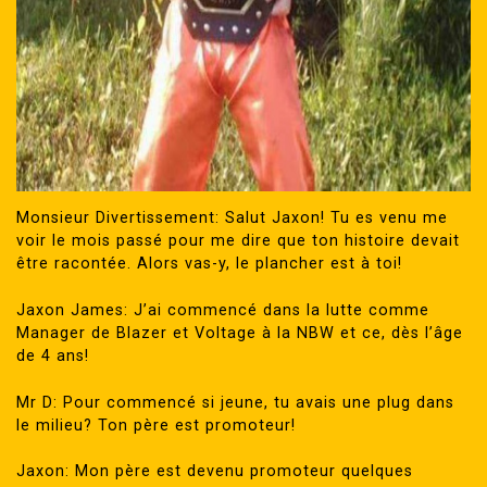
Monsieur Divertissement: Salut Jaxon! Tu es venu me
voir le mois passé pour me dire que ton histoire devait
être racontée. Alors vas-y, le plancher est à toi!
Jaxon James: J’ai commencé dans la lutte comme
Manager de Blazer et Voltage à la NBW et ce, dès l’âge
de 4 ans!
Mr D: Pour commencé si jeune, tu avais une plug dans
le milieu? Ton père est promoteur!
Jaxon: Mon père est devenu promoteur quelques