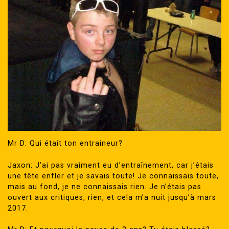
Mr D: Qui était ton entraineur?
Jaxon: J’ai pas vraiment eu d’entraînement, car j’étais
une tête enfler et je savais toute! Je connaissais toute,
mais au fond, je ne connaissais rien. Je n’étais pas
ouvert aux critiques, rien, et cela m’a nuit jusqu’à mars
2017.