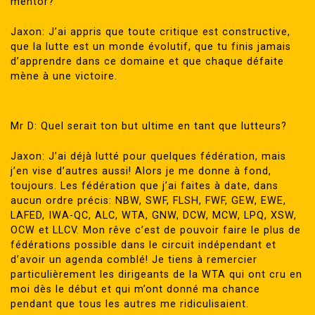
mentor?
Jaxon: J’ai appris que toute critique est constructive,
que la lutte est un monde évolutif, que tu finis jamais
d’apprendre dans ce domaine et que chaque défaite
mène à une victoire.
Mr D: Quel serait ton but ultime en tant que lutteurs?
Jaxon: J’ai déjà lutté pour quelques fédération, mais
j’en vise d’autres aussi! Alors je me donne à fond,
toujours. Les fédération que j’ai faites à date, dans
aucun ordre précis: NBW, SWF, FLSH, FWF, GEW, EWE,
LAFED, IWA-QC, ALC, WTA, GNW, DCW, MCW, LPQ, XSW,
OCW et LLCV. Mon rêve c’est de pouvoir faire le plus de
fédérations possible dans le circuit indépendant et
d’avoir un agenda comblé! Je tiens à remercier
particulièrement les dirigeants de la WTA qui ont cru en
moi dès le début et qui m’ont donné ma chance
pendant que tous les autres me ridiculisaient.