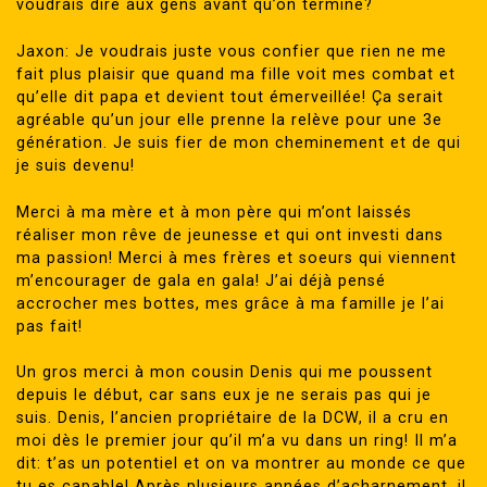
voudrais dire aux gens avant qu’on termine?
Jaxon: Je voudrais juste vous confier que rien ne me
fait plus plaisir que quand ma fille voit mes combat et
qu’elle dit papa et devient tout émerveillée! Ça serait
agréable qu’un jour elle prenne la relève pour une 3e
génération. Je suis fier de mon cheminement et de qui
je suis devenu!
Merci à ma mère et à mon père qui m’ont laissés
réaliser mon rêve de jeunesse et qui ont investi dans
ma passion! Merci à mes frères et soeurs qui viennent
m’encourager de gala en gala! J’ai déjà pensé
accrocher mes bottes, mes grâce à ma famille je l’ai
pas fait!
Un gros merci à mon cousin Denis qui me poussent
depuis le début, car sans eux je ne serais pas qui je
suis. Denis, l’ancien propriétaire de la DCW, il a cru en
moi dès le premier jour qu’il m’a vu dans un ring! Il m’a
dit: t’as un potentiel et on va montrer au monde ce que
tu es capable! Après plusieurs années d’acharnement, il