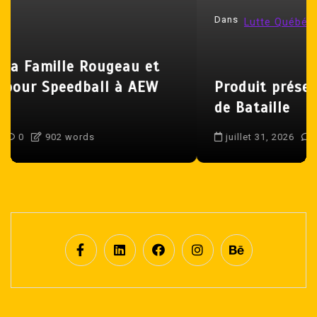
’
Dans
Lutte Québécoise
Produit
a
r
t
Produit présente De la Grosse Crisse
i
de Bataille
c
l
juillet 31, 2026
0
1 395 word
e