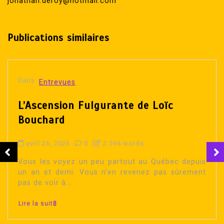
jonathan.deroy@hotmail.com
Publications similaires
Dans
Entrevues
MEW
La Main Event Wrestling divertit les
fans du Rogers Arena à Vancouver!
février 14, 2026
0
837 words
Bonjour la compagnie! J’ai récemment vu passer
la nouvelle du passage de la Main Event Wrestling
à Vancouver. Fidèle à mon habitude,...
Lire la suite