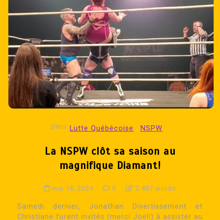
Dans
Lutte Québécoise
NSPW
La NSPW clôt sa saison au
magnifique Diamant!
mai 16, 2024
0
2 487 words
Samedi dernier, Jonathan Divertissement et
Christiane furent invités (merci Joel!) à assister au