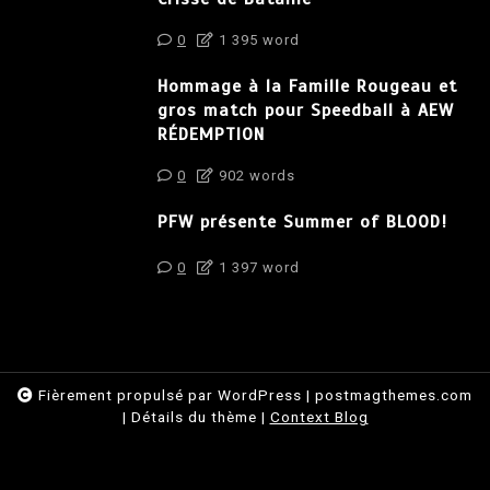
0
1 395 word
Hommage à la Famille Rougeau et
gros match pour Speedball à AEW
RÉDEMPTION
0
902 words
PFW présente Summer of BLOOD!
0
1 397 word
Fièrement propulsé par WordPress
|
postmagthemes.com
|
Détails du thème
|
Context Blog