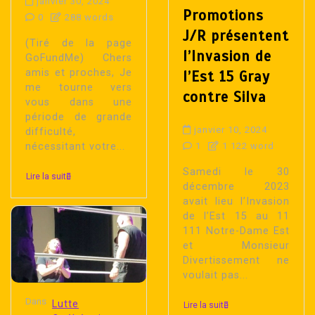
janvier 30, 2024
Promotions
0
288 words
J/R présentent
(Tiré de la page
l’Invasion de
GoFundMe) Chers
amis et proches, Je
l’Est 15 Gray
me tourne vers
contre Silva
vous dans une
période de grande
janvier 10, 2024
difficulté,
nécessitant votre...
1
1 122 word
Samedi le 30
Lire la suite
décembre 2023
avait lieu l’Invasion
de l’Est 15 au 11
111 Notre-Dame Est
et Monsieur
Divertissement ne
voulait pas...
Dans
Lutte
Lire la suite