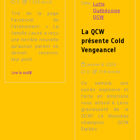
0
1 255 word
Dans
Lutte
Québécoise
Tiré de la page
QCW
Facebook de
l’événement: « La
La QCW
famille Lauzé a reçu
présente Cold
une terrible nouvelle
qu’aucun parent ne
Vengeance!
devrait recevoir,
leur petit...
janvier 8, 2024
0
318 words
Lire la suite
Ce samedi, une
soirée explosive et
forte en émotions
vous attend à Lévis
gracieuseté de la
QCW! Le Nouveau
champion QCW
Darkko...