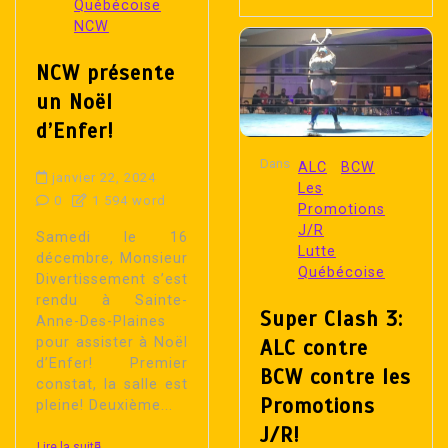
Québécoise
NCW
NCW présente
un Noël
d’Enfer!
Dans
ALC
BCW
janvier 22, 2024
Les
0
1 594 word
Promotions
J/R
Samedi le 16
Lutte
décembre, Monsieur
Québécoise
Divertissement s’est
rendu à Sainte-
Super Clash 3:
Anne-Des-Plaines
pour assister à Noël
ALC contre
d’Enfer! Premier
BCW contre les
constat, la salle est
Promotions
pleine! Deuxième...
J/R!
Lire la suite