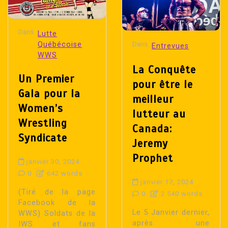
Dans
Lutte
Québécoise
Dans
Entrevues
WWS
La Conquête
Un Premier
pour être le
Gala pour la
meilleur
Women’s
lutteur au
Wrestling
Canada:
Syndicate
Jeremy
Prophet
janvier 30, 2024
0
642 words
janvier 17, 2024
(Tiré de la page
0
2 540 words
Facebook de la
Le 5 Janvier dernier,
WWS) Soldats de la
après une
IWS et fans