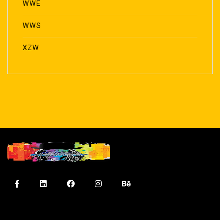
WWE
WWS
XZW