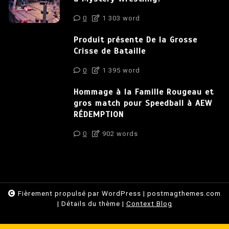
0
1 303 word
Produit présente De la Grosse
Crisse de Bataille
0
1 395 word
Hommage à la Famille Rougeau et
gros match pour Speedball à AEW
RÉDEMPTION
0
902 words
Fièrement propulsé par WordPress
|
postmagthemes.com
|
Détails du thème
|
Context Blog