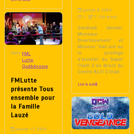
janvier 9, 2024
1
1 103 word
Vendredi dernier,
Monsieur
Divertissement et
Mononc’ Dan ont eu
le privilège
Dans
FML
d’assister au Super
Lutte
Clash 3 en direct du
Québécoise
Centre ALC! C’était...
FMLutte
Lire la suite
présente Tous
ensemble pour
la Famille
Lauzé
janvier 17, 2024