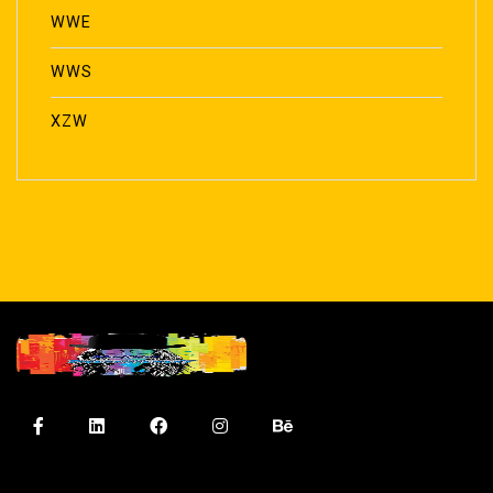
WWE
WWS
XZW