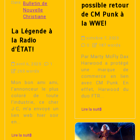
Dans
Bulletin de
possible retour
Nouvelle
de CM Punk à
Christiane
la WWE!
La Légende à
octobre 7, 2023
la Radio
0
187 words
d’ÉTAT!
Par Marty McFly Dax
Harwood a protégé
avril 6, 2025
1
une marque de
265 words
commerce en lien
Mon bon ami ami,
avec CM Punk. En
l’annonceur le plus
effet, Harwood du
coloré de toute
duo FTR...
l’industrie, ce cher
J-C, m’a envoyé un
Lire la suite
lien web hier soir
en...
Lire la suite