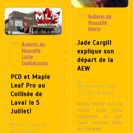
Dans
Bulletin de
Nouvelle
Marty
Jade Cargill
Dans
Bulletin de
explique son
Nouvelle
Lutte
départ de la
Québécoise
AEW
PCO et Maple
Leaf Pro au
septembre 28, 2023
Collisée de
0
196 words
Laval le 5
Marty McFly est de
Juillet!
retour pour vous
rapporter ce que
Jade raconte dans
avril 6, 2025
0
les médias!
318 words