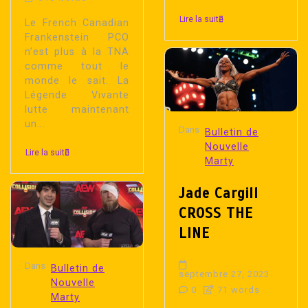
Lire la suite
Le French Canadian
Frankenstein PCO
n’est plus à la TNA
comme tout le
monde le sait. La
Légende Vivante
lutte maintenant
un...
Dans
Bulletin de
Nouvelle
Lire la suite
Marty
Jade Cargill
CROSS THE
LINE
Dans
Bulletin de
septembre 27, 2023
Nouvelle
0
71 words
Marty