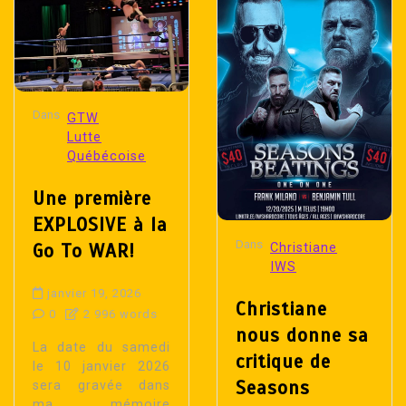
Dans
GTW
Lutte
Québécoise
Une première
EXPLOSIVE à la
Dans
Go To WAR!
Christiane
IWS
janvier 19, 2026
Christiane
0
2 996 words
nous donne sa
La date du samedi
critique de
le 10 janvier 2026
Seasons
sera gravée dans
ma mémoire