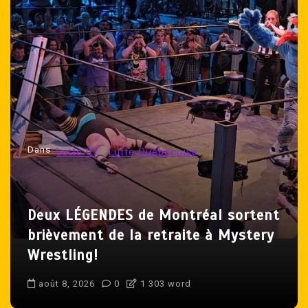
Dans
Lutte Québécoise
NCW
Gros vent de changement lors de
ChallengeMania XXXI!
août 9, 2026
0
1 460 word