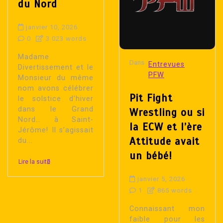
du Nord
janvier 10, 2026
0
3 023 words
Madame
Dans
Entrevues
Divertissement et le
PFW
Monsieur du même
nom avons célébrer
Pit Fight
le solstice d’hiver
dans le Grand
Wrestling ou si
Nord… à Saint-
la ECW et l’ère
Jérôme! Il s’agissait
Attitude avait
du...
un bébé!
Lire la suite
janvier 5, 2026
1
865 words
Connaissant mon
faible pour les