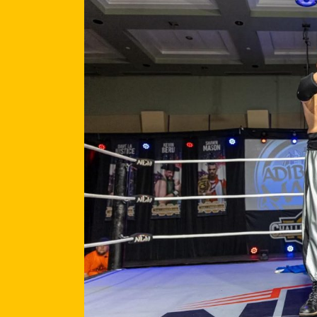
Dans
AEW
Hommage à la Famille Ro
et gros match pour Speed
AEW RÉDEMPTION
juillet 30, 2026
0
902 wor