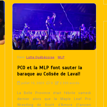
Dans
Lutte Québécoise
MLP
PCO et la MLP font sauter la
baraque au Colisée de Laval!
juillet 13, 2025
0
2 355 words
La Belle Province était fébrile samedi
dernier alors que la Maple Leaf Pro
Wrestling de Scott d’Amore (l’ancien