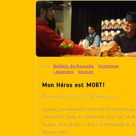
Dans
Bulletin de Nouvelle
Hommage
Légendes
Opinion
Mon Héros est MORT!
juillet 26, 2025
1
488 words
Quand j’ai rencontré mon héros d’enfance,
l’Immortel (pas si immortel que ça) Hulk
Hogan, est-ce qui’il m’a-t-il demandé si je
faisais mes...