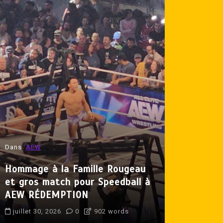
Dans
AEW
Dans
Lutte 
Hommage à la Famille Rougeau
et gros match pour Speedball à
Produit p
AEW RÉDEMPTION
Crisse de 
juillet 30, 2026
0
902 words
juillet 31, 