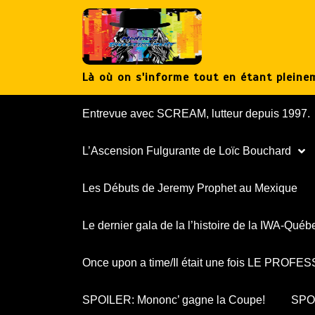
Aller
au
contenu
Là où on s'informe tout en étant pleinem
Entrevue avec SCREAM, lutteur depuis 1997.
L’Ascension Fulgurante de Loïc Bouchard
Les Débuts de Jeremy Prophet au Mexique
Le dernier gala de la l’histoire de la IWA-Québ
Once upon a time/Il était une fois LE PROF
SPOILER: Mononc’ gagne la Coupe!
SPOI