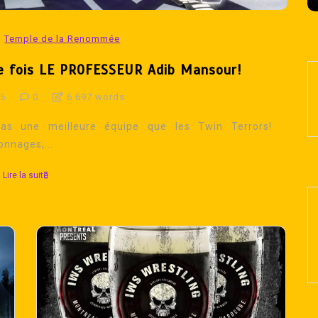
Temple de la Renommée
ne fois LE PROFESSEUR Adib Mansour!
25
0
6 697 words
as une meilleure équipe que les Twin Terrors!
onnages,...
Lire la suite