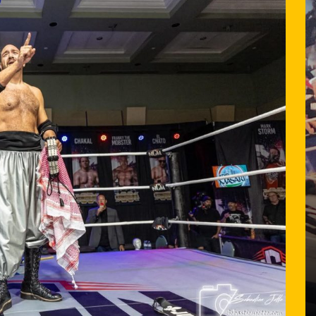
Dans
Lutte Québécoise
Produit
ugeau
ball à
Produit présente De la Grosse
Crisse de Bataille
ds
juillet 31, 2026
0
1 395 word