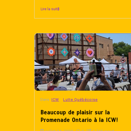
Lire la suite
Dans
ICW
Lutte Québécoise
Beaucoup de plaisir sur la
Promenade Ontario à la ICW!