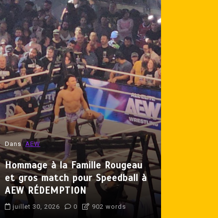
Dans
AEW
Dans
Lutte 
Hommage à la Famille Rougeau
et gros match pour Speedball à
Produit p
AEW RÉDEMPTION
Crisse de 
juillet 30, 2026
0
902 words
juillet 31, 