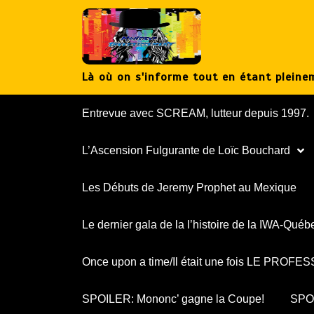
Aller
au
contenu
Là où on s'informe tout en étant pleinem
Entrevue avec SCREAM, lutteur depuis 1997.
L’Ascension Fulgurante de Loïc Bouchard
Les Débuts de Jeremy Prophet au Mexique
Le dernier gala de la l’histoire de la IWA-Québ
Once upon a time/Il était une fois LE PROF
SPOILER: Mononc’ gagne la Coupe!
SPOI