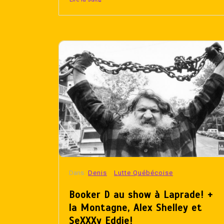
Dans
Denis
Lutte Québécoise
Booker D au show à Laprade! +
la Montagne, Alex Shelley et
SeXXXy Eddie!