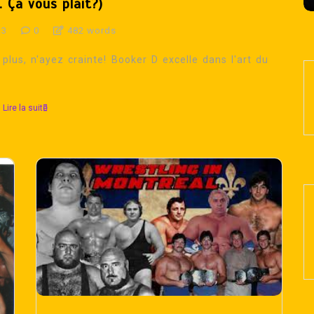
. Ça vous plait?)
23
0
482 words
lus, n'ayez crainte! Booker D excelle dans l'art du
Lire la suite