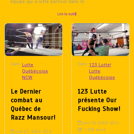
équipe qui a lutté partout dans le...
Lire la suite
Dans
Dans
Lutte
123 Lutte!
Québécoise
Lutte
NCW
Québécoise
Le Dernier
123 Lutte
combat au
présente Our
Québec de
Fucking Show!
Razz Mansour!
juin 10, 2024
0
1 353 word
juin 27, 2024
0