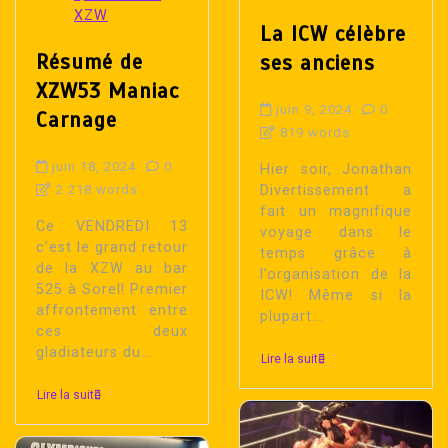
XZW
La ICW célèbre
Résumé de
ses anciens
XZW53 Maniac
juin 9, 2024
0
Carnage
819 words
juin 18, 2024
0
Hier soir, Jonathan
2 218 words
Divertissement a
fait un magnifique
Ce VENDREDI 13
voyage dans le
c’est le grand retour
temps grâce à
de la XZW au bar
l’organisation de la
525 à Sorel! Premier
ICW! Même si la
affrontement entre
plupart...
ces deux
gladiateurs du...
Lire la suite
Lire la suite