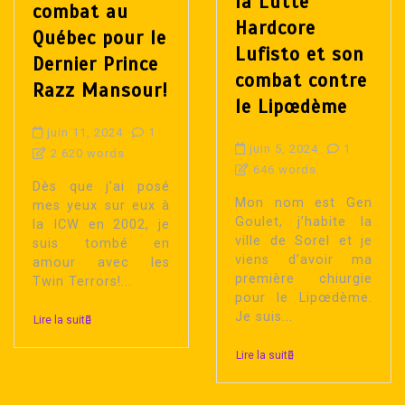
la Lutte
combat au
Hardcore
Québec pour le
Lufisto et son
Dernier Prince
combat contre
Razz Mansour!
le Lipœdème
juin 11, 2024
1
juin 5, 2024
1
2 620 words
646 words
Dès que j’ai posé
Mon nom est Gen
mes yeux sur eux à
Goulet, j’habite la
la ICW en 2002, je
ville de Sorel et je
suis tombé en
viens d’avoir ma
amour avec les
première chiurgie
Twin Terrors!...
pour le Lipœdème.
Je suis...
Lire la suite
Lire la suite