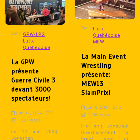
Dans
Lutte
Dans
GPW-LPG
Québécoise
Lutte
MEW
Québécoise
La Main Event
La GPW
Wrestling
présente
présente:
Guerre Civile 3
MEW13
devant 3000
SlamPrix!
spectateurs!
juin 8, 2024
0
juin 12, 2024
0
1 663 word
1 504 word
Hier soir, Jonathan
Le 17 juin 2023,
Divertissement a
Jonathan
bravé vent et