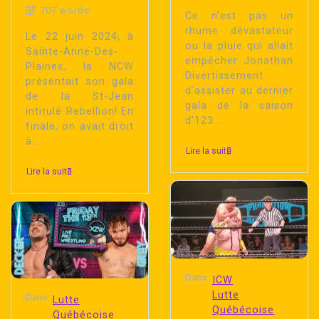
707 words
Ce n’est pas un
rhume dévastateur
Le 22 juin 2024, à
ou la pluie qui allait
Sainte-Anne-Des-
empêcher Jonathan
Plaines, la NCW
Divertissement
présentait son gala
d’assister au dernier
de la St-Jean
gala de la saison
intitulé Rebellion! En
d’123...
finale, on avait droit
à...
Lire la suite
Lire la suite
Dans
ICW
Lutte
Dans
Lutte
Québécoise
Québécoise