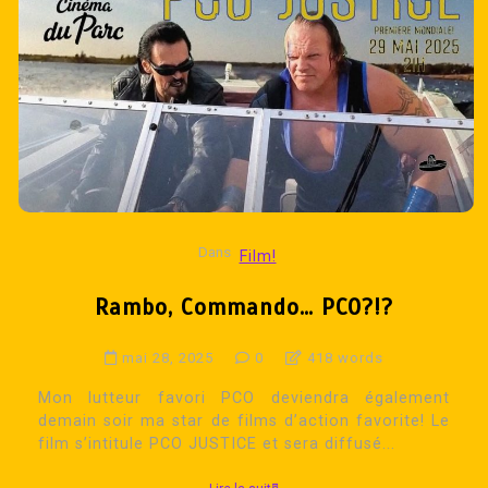
Dans
Film!
Rambo, Commando… PCO?!?
mai 28, 2025
0
418 words
Mon lutteur favori PCO deviendra également
demain soir ma star de films d’action favorite! Le
film s’intitule PCO JUSTICE et sera diffusé...