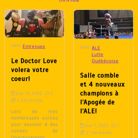
Lire la suite
Dans
Entrevues
Dans
ALE
Lutte
Le Doctor Love
Québécoise
volera votre
Salle comble
coeur!
et 4 nouveaux
champions à
mai 14, 2025
0
2 235 words
l’Apogée de
l’ALE!
Lors de mes
nombreuses sorties
pour assister à des
mai 7, 2025
1
soirées de
2 136 words
Divertissement