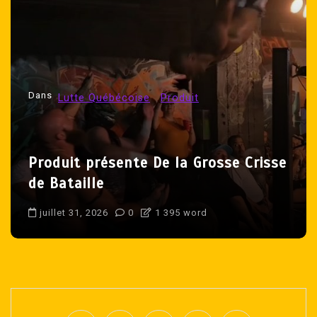
Dans
Lutte 07
Lutte Québécoise
Deux LÉGENDES de Montréal sorten
isse
brièvement de la retraite à Mystery
Wrestling!
août 8, 2026
0
1 303 word