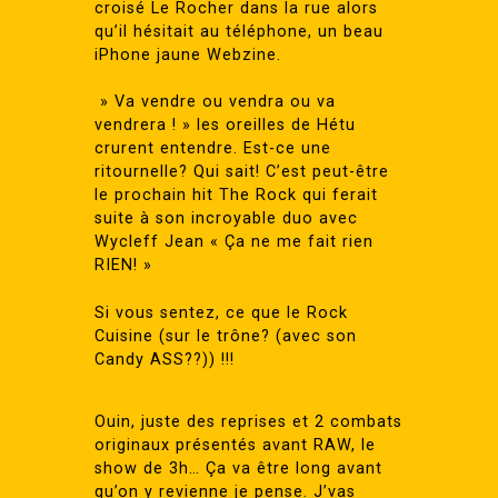
croisé Le Rocher dans la rue alors
qu’il hésitait au téléphone, un beau
iPhone jaune Webzine.
» Va vendre ou vendra ou va
vendrera ! » les oreilles de Hétu
crurent entendre. Est-ce une
ritournelle? Qui sait! C’est peut-être
le prochain hit The Rock qui ferait
suite à son incroyable duo avec
Wycleff Jean « Ça ne me fait rien
RIEN! »
Si vous sentez, ce que le Rock
Cuisine (sur le trône? (avec son
Candy ASS??)) !!!
Ouin, juste des reprises et 2 combats
originaux présentés avant RAW, le
show de 3h… Ça va être long avant
qu’on y revienne je pense. J’vas