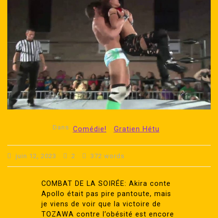
Dans
Comédie!
Gratien Hétu
juin 12, 2023
2
372 words
COMBAT DE LA SOIRÉE: Akira conte
Apollo était pas pire pantoute, mais
je viens de voir que la victoire de
TOZAWA contre l’obésité est encore