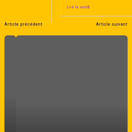
Lire la suite
Article précédent
Article suivant
N
a
v
i
g
a
t
i
o
n
d
e