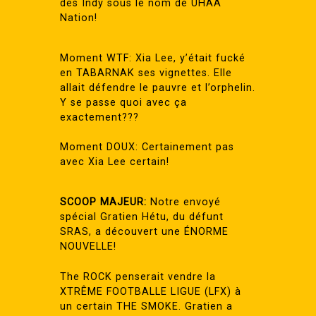
des Indy sous le nom de UHAA
Nation!
Moment WTF: Xia Lee, y’était fucké
en TABARNAK ses vignettes. Elle
allait défendre le pauvre et l’orphelin.
Y se passe quoi avec ça
exactement???
Moment DOUX: Certainement pas
avec Xia Lee certain!
SCOOP MAJEUR:
Notre envoyé
spécial Gratien Hétu, du défunt
SRAS, a découvert une ÉNORME
NOUVELLE!
The ROCK penserait vendre la
XTRÊME FOOTBALLE LIGUE (LFX) à
un certain THE SMOKE. Gratien a