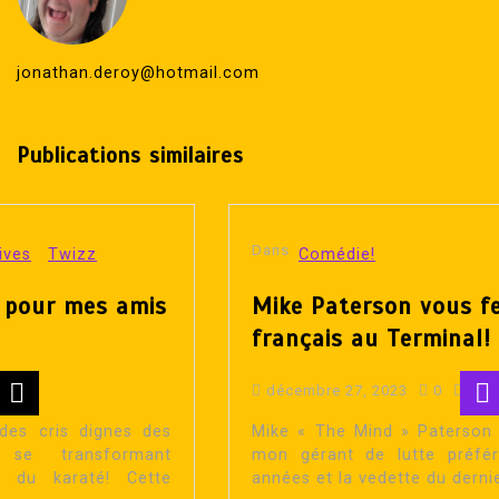
jonathan.deroy@hotmail.com
Publications similaires
Dans
Comédie!
Mike Paterson vous fera rire en
français au Terminal!
décembre 27, 2023
0
233 words
Mike « The Mind » Paterson n’est pas seulement
mon gérant de lutte préféré des 25 dernières
années et la vedette du dernier film...