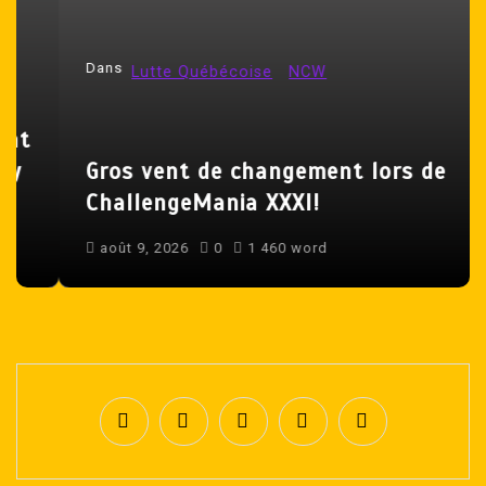
l
’
Dans
Lutte Québécoise
NCW
a
r
t
Gros vent de changement lors de
i
ChallengeMania XXXI!
c
l
août 9, 2026
0
1 460 word
e