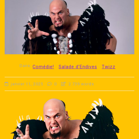
Dans
Comédie!
Salade d'Endives
Twizz
janvier 11, 2025
0
2 739 words