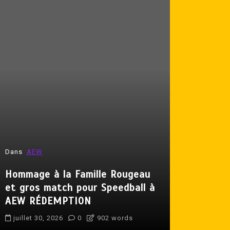
Dans
AEW
Dans
Lutte 
Hommage à la Famille Rougeau
et gros match pour Speedball à
Produit p
AEW RÉDEMPTION
Crisse de 
juillet 30, 2026
0
902 words
juillet 31, 