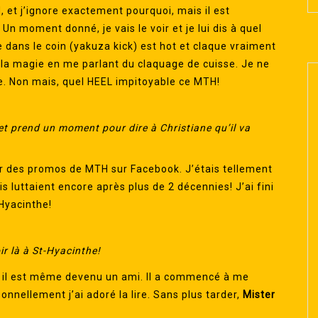
, et j’ignore exactement pourquoi, mais il est
 moment donné, je vais le voir et je lui dis à quel
e dans le coin (yakuza kick) est hot et claque vraiment
e la magie en me parlant du claquage de cuisse. Je ne
re. Non mais, quel HEEL impitoyable ce MTH!
et prend un moment pour dire à Christiane qu’il va
ser des promos de MTH sur Facebook. J’étais tellement
s luttaient encore après plus de 2 décennies! J’ai fini
-Hyacinthe!
ir là à St-Hyacinthe!
et il est même devenu un ami. Il a commencé à me
sonnellement j’ai adoré la lire. Sans plus tarder,
Mister