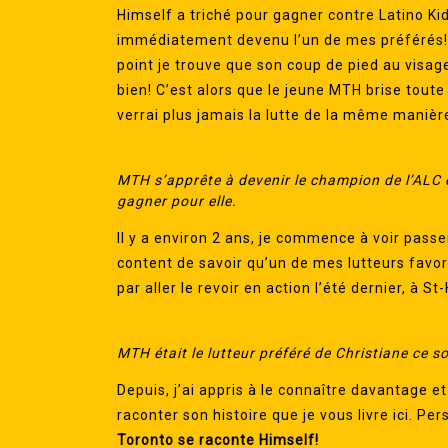
Himself a triché pour gagner contre Latino Kid
immédiatement devenu l’un de mes préférés! Un
point je trouve que son coup de pied au visag
bien! C’est alors que le jeune MTH brise tout
verrai plus jamais la lutte de la même maniè
MTH s’apprête à devenir le champion de l’ALC 
gagner pour elle.
Il y a environ 2 ans, je commence à voir pas
content de savoir qu’un de mes lutteurs favori
par aller le revoir en action l’été dernier, à St
MTH était le lutteur préféré de Christiane ce so
Depuis, j’ai appris à le connaître davantage 
raconter son histoire que je vous livre ici. Per
Toronto se raconte Himself!