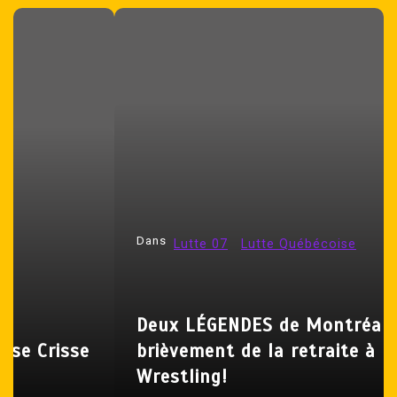
a
v
i
g
a
t
i
o
n
Dans
Lutte 07
Lutte Québécoise
d
e
l
Deux LÉGENDES de Montréal sortent
’
brièvement de la retraite à Mystery
a
Wrestling!
r