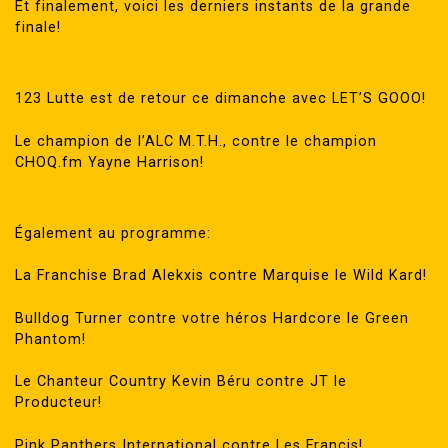
Et finalement, voici les derniers instants de la grande
finale!
123 Lutte est de retour ce dimanche avec LET’S GOOO!
Le champion de l’ALC M.T.H., contre le champion
CHOQ.fm Yayne Harrison!
Également au programme:
La Franchise Brad Alekxis contre Marquise le Wild Kard!
Bulldog Turner contre votre héros Hardcore le Green
Phantom!
Le Chanteur Country Kevin Béru contre JT le
Producteur!
Pink Panthers International contre Les Francis!