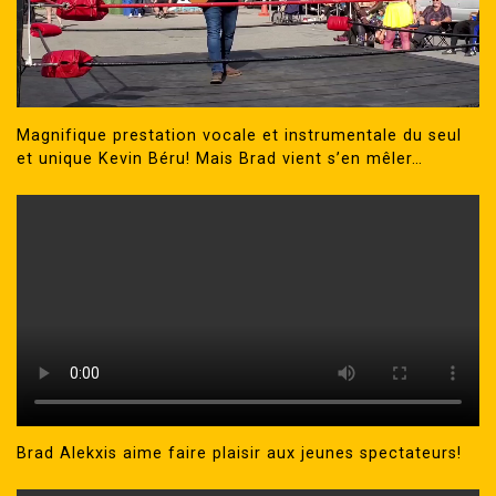
Magnifique prestation vocale et instrumentale du seul
et unique Kevin Béru! Mais Brad vient s’en mêler…
Brad Alekxis aime faire plaisir aux jeunes spectateurs!