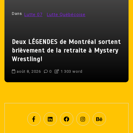
o
n
Dans
Lutte 07
Lutte Québécoise
d
e
l
Deux LÉGENDES de Montréal sortent
’
brièvement de la retraite à Mystery
a
Wrestling!
r
août 8, 2026
0
1 303 word
t
i
c
l
e