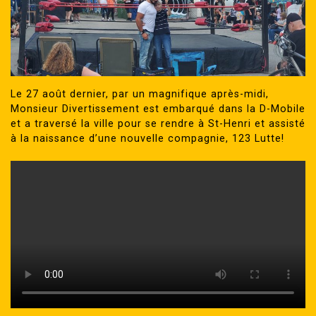
Le 27 août dernier, par un magnifique après-midi,
Monsieur Divertissement est embarqué dans la D-Mobile
et a traversé la ville pour se rendre à St-Henri et assisté
à la naissance d’une nouvelle compagnie, 123 Lutte!