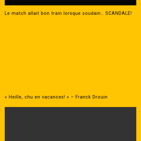
Le match allait bon train lorsque soudain… SCANDALE!
« Heille, chu en vacances! » – Franck Drouin