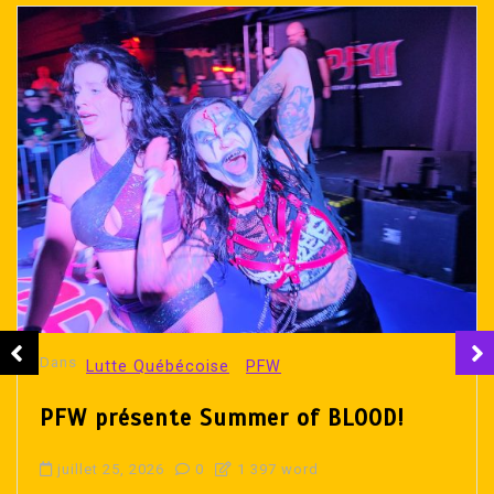
Dans
Lutte Québécoise
PFW
PFW présente Summer of BLOOD!
juillet 25, 2026
0
1 397 word