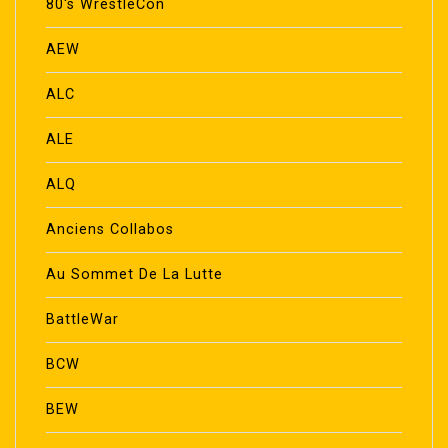
80's WrestleCon
AEW
ALC
ALE
ALQ
Anciens Collabos
Au Sommet De La Lutte
BattleWar
BCW
BEW