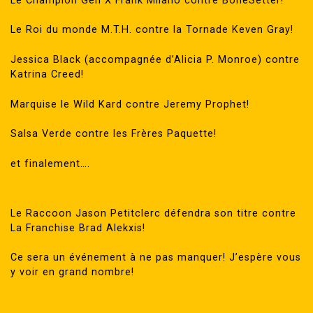
Le Champion Gen X Frank Milano contre BoneSetter!
Le Roi du monde M.T.H. contre la Tornade Keven Gray!
Jessica Black (accompagnée d’Alicia P. Monroe) contre
Katrina Creed!
Marquise le Wild Kard contre Jeremy Prophet!
Salsa Verde contre les Frères Paquette!
et finalement….
Le Raccoon Jason Petitclerc défendra son titre contre
La Franchise Brad Alekxis!
Ce sera un événement à ne pas manquer! J’espère vous
y voir en grand nombre!