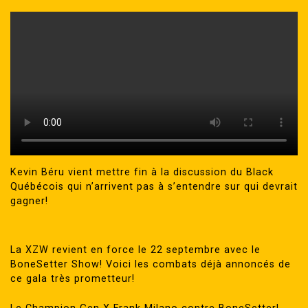
Kevin Béru vient mettre fin à la discussion du Black
Québécois qui n’arrivent pas à s’entendre sur qui devrait
gagner!
La XZW revient en force le 22 septembre avec le
BoneSetter Show! Voici les combats déjà annoncés de
ce gala très prometteur!