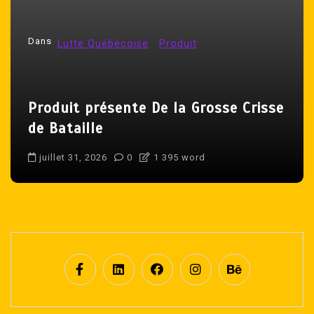
l
’
Dans
Lutte Québécoise
Produit
a
r
t
Produit présente De la Grosse Crisse
i
de Bataille
c
l
juillet 31, 2026
0
1 395 word
e