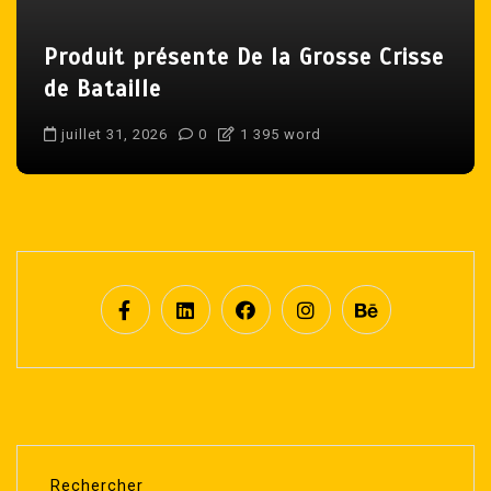
r
t
Produit présente De la Grosse Crisse
i
de Bataille
c
l
juillet 31, 2026
0
1 395 word
e
Rechercher