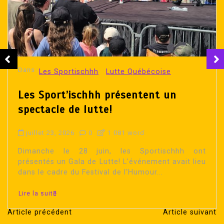
Dans
Les Sportischhh
Lutte Québécoise
Les Sport’ischhh présentent un
spectacle de lutte!
juillet 23, 2026
0
1 081 word
Dimanche le 28 juin, les Sportischhh ont
présentés un Gala de Lutte! L’événement avait lieu
dans le cadre du Festival de l’Humour...
Lire la suite
Article précédent
Article suivant
N