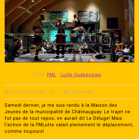
Dans
FML
Lutte Québécoise
octobre 13, 2023
1
594 words
Samedi dernier, je me suis rendu à la Maison des
Jeunes de la municipalité de Châteauguay. Le trajet ne
fut pas de tout repos; on aurait dit Le Déluge! Mais
l’action de la FMLutte valait pleinement le déplacement,
comme toujours!