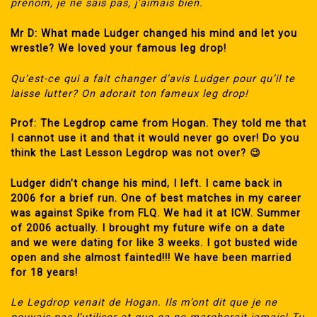
prénom, je ne sais pas, j’aimais bien.
Mr D: What made Ludger changed his mind and let you
wrestle? We loved your famous leg drop!
Qu’est-ce qui a fait changer d’avis Ludger pour qu’il te
laisse lutter? On adorait ton fameux leg drop!
Prof: The Legdrop came from Hogan. They told me that
I cannot use it and that it would never go over! Do you
think the Last Lesson Legdrop was not over? 😉
Ludger didn’t change his mind, I left. I came back in
2006 for a brief run. One of best matches in my career
was against Spike from FLQ. We had it at ICW. Summer
of 2006 actually. I brought my future wife on a date
and we were dating for like 3 weeks. I got busted wide
open and she almost fainted!!! We have been married
for 18 years!
Le Legdrop venait de Hogan. Ils m’ont dit que je ne