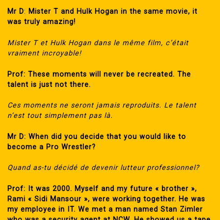
Mr D
:
Mister T and Hulk Hogan in the same movie, it
was truly amazing!
Mister T et Hulk Hogan dans le même film, c’était
vraiment incroyable!
Prof: These moments will never be recreated. The
talent is just not there.
Ces moments ne seront jamais reproduits. Le talent
n’est tout simplement pas là.
Mr D: When did you decide that you would like to
become a Pro Wrestler?
Quand as-tu décidé de devenir lutteur professionnel?
Prof: It was 2000. Myself and my future « brother »,
Rami « Sidi Mansour », were working together. He was
my employee in IT. We met a man named Stan Zimler
who was a security agent at NCW. He showed us a tape