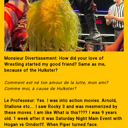
Monsieur Divertissement: How did your love of
Wrestling started my good friend? Same as me,
because of the Hulkster?
Comment est né ton amour de la lutte, mon ami?
Comme moi, à cause de Hulkster?
Le Professeur: Yes. I was into action movies. Arnold,
Stallone etc…. I saw Rocky 3 and was mesmerized by
these moves. I am like What is this???? I was 9 years
old. 1 week after it was Saturday Night Main Event with
Hogan vs Orndorff. When Piper turned face.