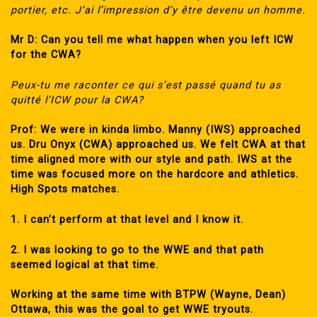
portier, etc. J’ai l’impression d’y être devenu un homme.
Mr D:
Can you tell me what happen when you left ICW
for the CWA?
Peux-tu me raconter ce qui s’est passé quand tu as
quitté l’ICW pour la CWA?
Prof:
We were in kinda limbo. Manny (IWS) approached
us. Dru Onyx (CWA) approached us. We felt CWA at that
time aligned more with our style and path. IWS at the
time was focused more on the hardcore and athletics.
High Spots matches.
1. I can’t perform at that level and I know it.
2. I was looking to go to the WWE and that path
seemed logical at that time.
Working at the same time with BTPW (Wayne, Dean)
Ottawa, this was the goal to get WWE tryouts.