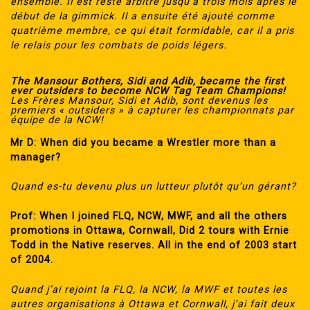
ensemble. Il est resté arbitre jusqu’à trois mois après le
début de la gimmick. Il a ensuite été ajouté comme
quatrième membre, ce qui était formidable, car il a pris
le relais pour les combats de poids légers.
The Mansour Bothers, Sidi and Adib, became the first
ever outsiders to become NCW Tag Team Champions!
Les Frères Mansour, Sidi et Adib, sont devenus les
premiers « outsiders » à capturer les championnats par
équipe de la NCW!
Mr D: When did you became a Wrestler more than a
manager?
Quand es-tu devenu plus un lutteur plutôt qu’un gérant?
Prof: When I joined FLQ, NCW, MWF, and all the others
promotions in Ottawa, Cornwall, Did 2 tours with Ernie
Todd in the Native reserves. All in the end of 2003 start
of 2004.
Quand j’ai rejoint la FLQ, la NCW, la MWF et toutes les
autres organisations à Ottawa et Cornwall, j’ai fait deux