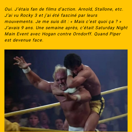
Oui. J’étais fan de films d’action. Arnold, Stallone, etc.
J’ai vu Rocky 3 et j’ai été fasciné par leurs
mouvements. Je me suis dit : « Mais c’est quoi ça ? »
J’avais 9 ans. Une semaine après, c’était Saturday Night
Main Event avec Hogan contre Orndorff. Quand Piper
est devenue face.