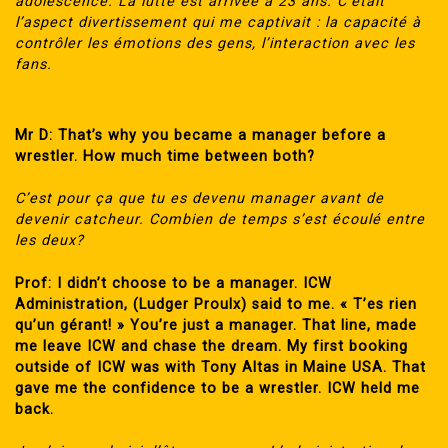
adolescence. La lutte est arrivée à 23 ans. C’était
l’aspect divertissement qui me captivait : la capacité à
contrôler les émotions des gens, l’interaction avec les
fans.
Mr D: That’s why you became a manager before a
wrestler. How much time between both?
C’est pour ça que tu es devenu manager avant de
devenir catcheur. Combien de temps s’est écoulé entre
les deux?
Prof: I didn’t choose to be a manager. ICW
Administration, (Ludger Proulx) said to me. « T’es rien
qu’un gérant! » You’re just a manager. That line, made
me leave ICW and chase the dream. My first booking
outside of ICW was with Tony Altas in Maine USA. That
gave me the confidence to be a wrestler. ICW held me
back.