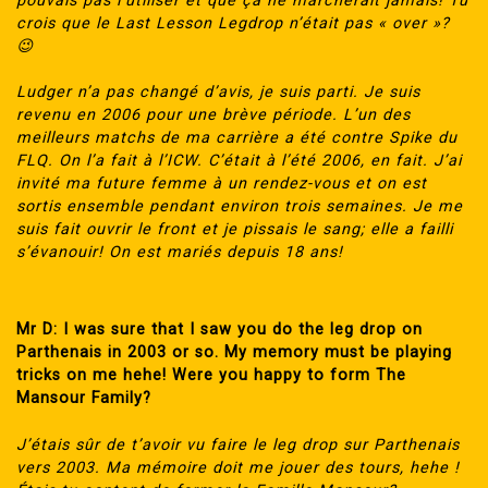
pouvais pas l’utiliser et que ça ne marcherait jamais! Tu
crois que le Last Lesson Legdrop n’était pas « over »?
😉
Ludger n’a pas changé d’avis, je suis parti. Je suis
revenu en 2006 pour une brève période. L’un des
meilleurs matchs de ma carrière a été contre Spike du
FLQ. On l’a fait à l’ICW. C’était à l’été 2006, en fait. J’ai
invité ma future femme à un rendez-vous et on est
sortis ensemble pendant environ trois semaines. Je me
suis fait ouvrir le front et je pissais le sang; elle a failli
s’évanouir! On est mariés depuis 18 ans!
Mr D: I was sure that I saw you do the leg drop on
Parthenais in 2003 or so. My memory must be playing
tricks on me hehe! Were you happy to form The
Mansour Family?
J’étais sûr de t’avoir vu faire le leg drop sur Parthenais
vers 2003. Ma mémoire doit me jouer des tours, hehe !