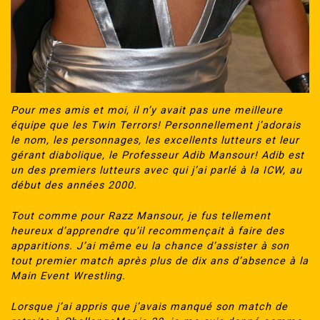
Pour mes amis et moi, il n’y avait pas une meilleure
équipe que les Twin Terrors! Personnellement j’adorais
le nom, les personnages, les excellents lutteurs et leur
gérant diabolique, le Professeur Adib Mansour! Adib est
un des premiers lutteurs avec qui j’ai parlé à la ICW, au
début des années 2000.
Tout comme pour Razz Mansour, je fus tellement
heureux d’apprendre qu’il recommençait à faire des
apparitions. J’ai même eu la chance d’assister à son
tout premier match après plus de dix ans d’absence à la
Main Event Wrestling.
Lorsque j’ai appris que j’avais manqué son match de