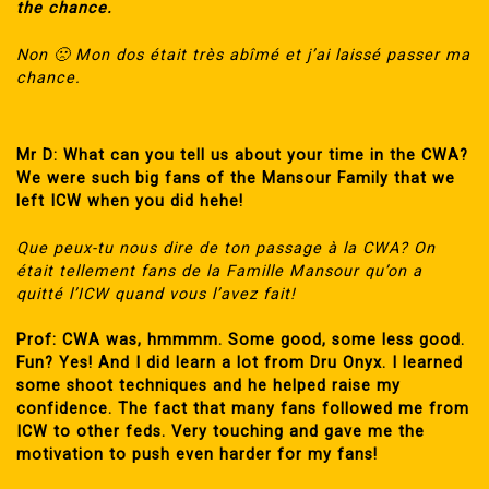
the chance.
Non 🙁 Mon dos était très abîmé et j’ai laissé passer ma
chance.
Mr D: What can you tell us about your time in the CWA?
We were such big fans of the Mansour Family that we
left ICW when you did hehe!
Que peux-tu nous dire de ton passage à la CWA? On
était tellement fans de la Famille Mansour qu’on a
quitté l’ICW quand vous l’avez fait!
Prof: CWA was, hmmmm. Some good, some less good.
Fun? Yes! And I did learn a lot from Dru Onyx. I learned
some shoot techniques and he helped raise my
confidence. The fact that many fans followed me from
ICW to other feds. Very touching and gave me the
motivation to push even harder for my fans!