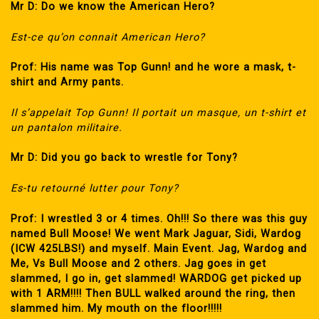
Mr D: Do we know the American Hero?
Est-ce qu’on connait American Hero?
Prof: His name was Top Gunn! and he wore a mask, t-
shirt and Army pants.
Il s’appelait Top Gunn! Il portait un masque, un t-shirt et
un pantalon militaire.
Mr D: Did you go back to wrestle for Tony?
Es-tu retourné lutter pour Tony?
Prof: I wrestled 3 or 4 times. Oh!!! So there was this guy
named Bull Moose! We went Mark Jaguar, Sidi, Wardog
(ICW 425LBS!) and myself. Main Event. Jag, Wardog and
Me, Vs Bull Moose and 2 others. Jag goes in get
slammed, I go in, get slammed! WARDOG get picked up
with 1 ARM!!!! Then BULL walked around the ring, then
slammed him. My mouth on the floor!!!!!