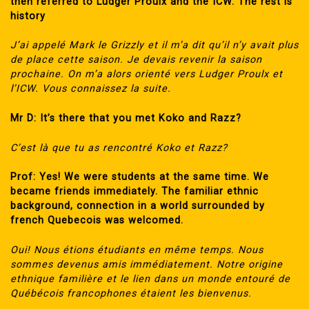
then referred to Ludger Proulx and the ICW. The rest is
history
J’ai appelé Mark le Grizzly et il m’a dit qu’il n’y avait plus
de place cette saison. Je devais revenir la saison
prochaine. On m’a alors orienté vers Ludger Proulx et
l’ICW. Vous connaissez la suite.
Mr D: It’s there that you met Koko and Razz?
C’est là que tu as rencontré Koko et Razz?
Prof: Yes! We were students at the same time. We
became friends immediately. The familiar ethnic
background, connection in a world surrounded by
french Quebecois was welcomed.
Oui! Nous étions étudiants en même temps. Nous
sommes devenus amis immédiatement. Notre origine
ethnique familière et le lien dans un monde entouré de
Québécois francophones étaient les bienvenus.