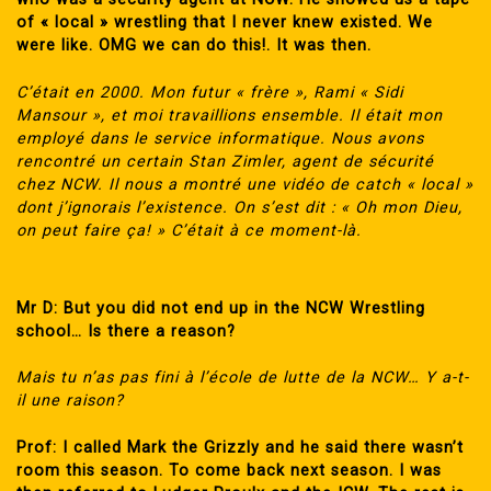
of « local » wrestling that I never knew existed. We
were like. OMG we can do this!. It was then.
C’était en 2000. Mon futur « frère », Rami « Sidi
Mansour », et moi travaillions ensemble. Il était mon
employé dans le service informatique. Nous avons
rencontré un certain Stan Zimler, agent de sécurité
chez NCW. Il nous a montré une vidéo de catch « local »
dont j’ignorais l’existence. On s’est dit : « Oh mon Dieu,
on peut faire ça! » C’était à ce moment-là.
Mr D: But you did not end up in the NCW Wrestling
school… Is there a reason?
Mais tu n’as pas fini à l’école de lutte de la NCW… Y a-t-
il une raison?
Prof: I called Mark the Grizzly and he said there wasn’t
room this season. To come back next season. I was