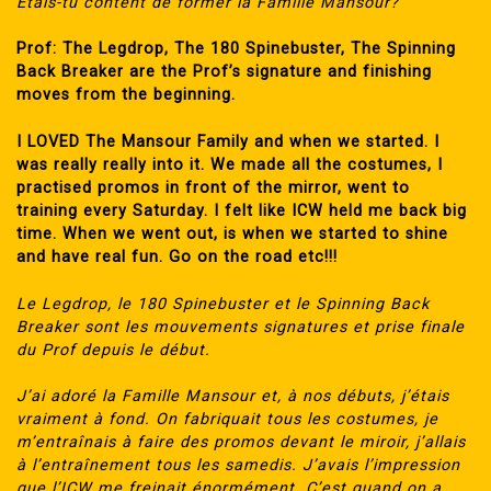
Étais-tu content de former la Famille Mansour?
Prof: The Legdrop, The 180 Spinebuster, The Spinning
Back Breaker are the Prof’s signature and finishing
moves from the beginning.
I LOVED The Mansour Family and when we started. I
was really really into it. We made all the costumes, I
practised promos in front of the mirror, went to
training every Saturday. I felt like ICW held me back big
time. When we went out, is when we started to shine
and have real fun. Go on the road etc!!!
Le Legdrop, le 180 Spinebuster et le Spinning Back
Breaker sont les mouvements signatures et prise finale
du Prof depuis le début.
J’ai adoré la Famille Mansour et, à nos débuts, j’étais
vraiment à fond. On fabriquait tous les costumes, je
m’entraînais à faire des promos devant le miroir, j’allais
à l’entraînement tous les samedis. J’avais l’impression
que l’ICW me freinait énormément. C’est quand on a