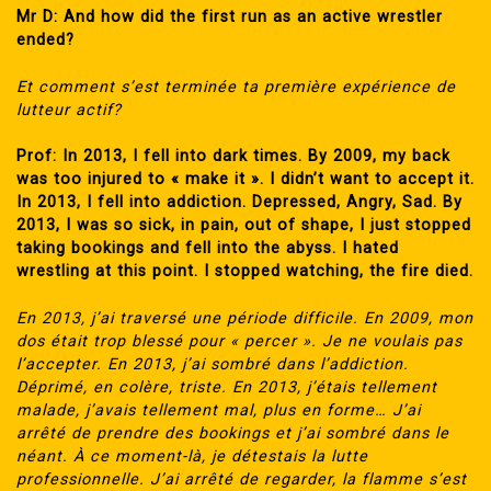
Mr D: And how did the first run as an active wrestler
ended?
Et comment s’est terminée ta première expérience de
lutteur actif?
Prof: In 2013, I fell into dark times. By 2009, my back
was too injured to « make it ». I didn’t want to accept it.
In 2013, I fell into addiction. Depressed, Angry, Sad. By
2013, I was so sick, in pain, out of shape, I just stopped
taking bookings and fell into the abyss. I hated
wrestling at this point. I stopped watching, the fire died.
En 2013, j’ai traversé une période difficile. En 2009, mon
dos était trop blessé pour « percer ». Je ne voulais pas
l’accepter. En 2013, j’ai sombré dans l’addiction.
Déprimé, en colère, triste. En 2013, j’étais tellement
malade, j’avais tellement mal, plus en forme… J’ai
arrêté de prendre des bookings et j’ai sombré dans le
néant. À ce moment-là, je détestais la lutte
professionnelle. J’ai arrêté de regarder, la flamme s’est