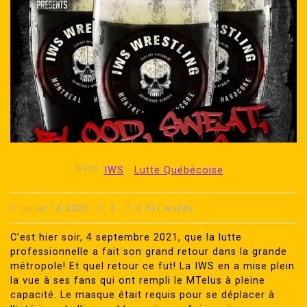
Dans
IWS
Lutte Québécoise
juillet 14, 2025
0
2 541 words
C’est hier soir, 4 septembre 2021, que la lutte
professionnelle a fait son grand retour dans la grande
métropole! Et quel retour ce fut! La IWS en a mise plein
la vue à ses fans qui ont rempli le MTelus à pleine
capacité. Le masque était requis pour se déplacer à