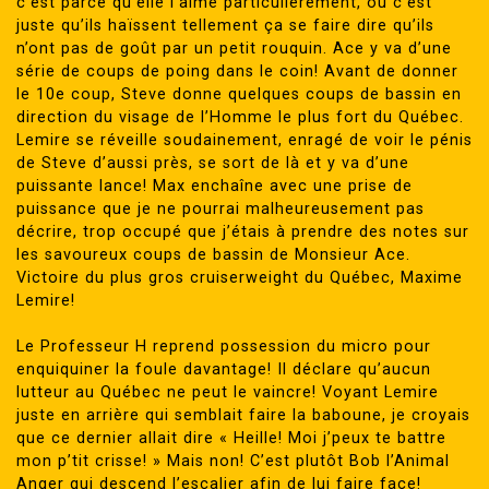
c’est parce qu’elle l’aime particulièrement, ou c’est
juste qu’ils haïssent tellement ça se faire dire qu’ils
n’ont pas de goût par un petit rouquin. Ace y va d’une
série de coups de poing dans le coin! Avant de donner
le 10e coup, Steve donne quelques coups de bassin en
direction du visage de l’Homme le plus fort du Québec.
Lemire se réveille soudainement, enragé de voir le pénis
de Steve d’aussi près, se sort de là et y va d’une
puissante lance! Max enchaîne avec une prise de
puissance que je ne pourrai malheureusement pas
décrire, trop occupé que j’étais à prendre des notes sur
les savoureux coups de bassin de Monsieur Ace.
Victoire du plus gros cruiserweight du Québec, Maxime
Lemire!
Le Professeur H reprend possession du micro pour
enquiquiner la foule davantage! Il déclare qu’aucun
lutteur au Québec ne peut le vaincre! Voyant Lemire
juste en arrière qui semblait faire la baboune, je croyais
que ce dernier allait dire « Heille! Moi j’peux te battre
mon p’tit crisse! » Mais non! C’est plutôt Bob l’Animal
Anger qui descend l’escalier afin de lui faire face!