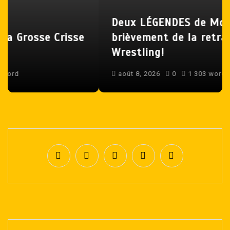
l
Deux LÉGENDES de Montréal sortent
’
brièvement de la retraite à Mystery
a
Wrestling!
r
août 8, 2026
0
1 303 word
t
i
c
l
e