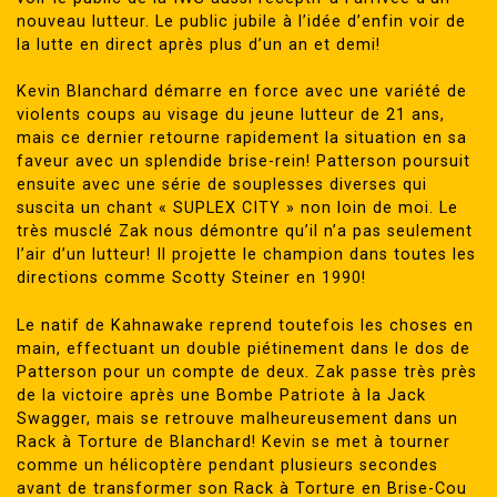
nouveau lutteur. Le public jubile à l’idée d’enfin voir de
la lutte en direct après plus d’un an et demi!
Kevin Blanchard démarre en force avec une variété de
violents coups au visage du jeune lutteur de 21 ans,
mais ce dernier retourne rapidement la situation en sa
faveur avec un splendide brise-rein! Patterson poursuit
ensuite avec une série de souplesses diverses qui
suscita un chant « SUPLEX CITY » non loin de moi. Le
très musclé Zak nous démontre qu’il n’a pas seulement
l’air d’un lutteur! Il projette le champion dans toutes les
directions comme Scotty Steiner en 1990!
Le natif de Kahnawake reprend toutefois les choses en
main, effectuant un double piétinement dans le dos de
Patterson pour un compte de deux. Zak passe très près
de la victoire après une Bombe Patriote à la Jack
Swagger, mais se retrouve malheureusement dans un
Rack à Torture de Blanchard! Kevin se met à tourner
comme un hélicoptère pendant plusieurs secondes
avant de transformer son Rack à Torture en Brise-Cou