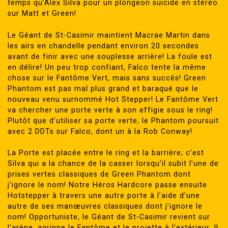
temps qu’Alex Silva pour un plongeon suicide en stéréo
sur Matt et Green!
Le Géant de St-Casimir maintient Macrae Martin dans
les airs en chandelle pendant environ 20 secondes
avant de finir avec une souplesse arrière! La foule est
en délire! Un peu trop confiant, Falco tente la même
chose sur le Fantôme Vert, mais sans succès! Green
Phantom est pas mal plus grand et baraqué que le
nouveau venu surnommé Hot Stepper! Le Fantôme Vert
va chercher une porte verte à son effigie sous le ring!
Plutôt que d’utiliser sa porte verte, le Phantom poursuit
avec 2 DDTs sur Falco, dont un à la Rob Conway!
La Porte est placée entre le ring et la barrière; c’est
Silva qui a la chance de la casser lorsqu’il subit l’une de
prises vertes classiques de Green Phantom dont
j’ignore le nom! Notre Héros Hardcore passe ensuite
Hotstepper à travers une autre porte à l’aide d’une
autre de ses manœuvres classiques dont j’ignore le
nom! Opportuniste, le Géant de St-Casimir revient sur
l’arène, agrippe le Fantôme et le projette à l’extérieur. Il