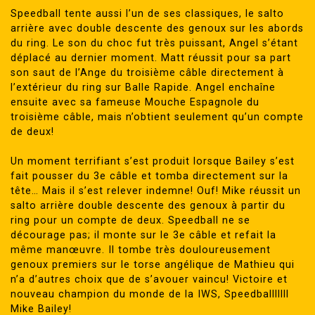
Speedball tente aussi l’un de ses classiques, le salto
arrière avec double descente des genoux sur les abords
du ring. Le son du choc fut très puissant, Angel s’étant
déplacé au dernier moment. Matt réussit pour sa part
son saut de l’Ange du troisième câble directement à
l’extérieur du ring sur Balle Rapide. Angel enchaîne
ensuite avec sa fameuse Mouche Espagnole du
troisième câble, mais n’obtient seulement qu’un compte
de deux!
Un moment terrifiant s’est produit lorsque Bailey s’est
fait pousser du 3e câble et tomba directement sur la
tête… Mais il s’est relever indemne! Ouf! Mike réussit un
salto arrière double descente des genoux à partir du
ring pour un compte de deux. Speedball ne se
décourage pas; il monte sur le 3e câble et refait la
même manœuvre. Il tombe très douloureusement
genoux premiers sur le torse angélique de Mathieu qui
n’a d’autres choix que de s’avouer vaincu! Victoire et
nouveau champion du monde de la IWS, Speedballlllll
Mike Bailey!