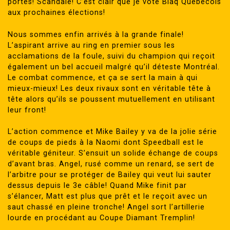
portes! Scandale! C’est clair que je vote Blaq Québécois
aux prochaines élections!
Nous sommes enfin arrivés à la grande finale!
L’aspirant arrive au ring en premier sous les
acclamations de la foule, suivi du champion qui reçoit
également un bel accueil malgré qu’il déteste Montréal.
Le combat commence, et ça se sert la main à qui
mieux-mieux! Les deux rivaux sont en véritable tête à
tête alors qu’ils se poussent mutuellement en utilisant
leur front!
L’action commence et Mike Bailey y va de la jolie série
de coups de pieds à la Naomi dont Speedball est le
véritable géniteur. S’ensuit un solide échange de coups
d’avant bras. Angel, rusé comme un renard, se sert de
l’arbitre pour se protéger de Bailey qui veut lui sauter
dessus depuis le 3e câble! Quand Mike finit par
s’élancer, Matt est plus que prêt et le reçoit avec un
saut chassé en pleine tronche! Angel sort l’artillerie
lourde en procédant au Coupe Diamant Tremplin!