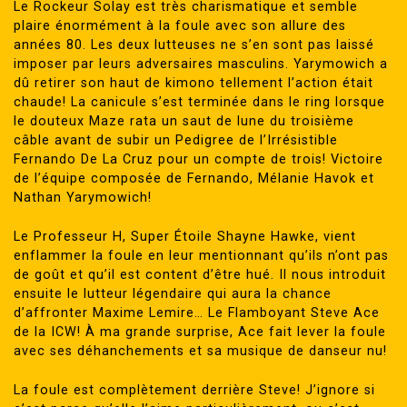
Le Rockeur Solay est très charismatique et semble
plaire énormément à la foule avec son allure des
années 80. Les deux lutteuses ne s’en sont pas laissé
imposer par leurs adversaires masculins. Yarymowich a
dû retirer son haut de kimono tellement l’action était
chaude! La canicule s’est terminée dans le ring lorsque
le douteux Maze rata un saut de lune du troisième
câble avant de subir un Pedigree de l’Irrésistible
Fernando De La Cruz pour un compte de trois! Victoire
de l’équipe composée de Fernando, Mélanie Havok et
Nathan Yarymowich!
Le Professeur H, Super Étoile Shayne Hawke, vient
enflammer la foule en leur mentionnant qu’ils n’ont pas
de goût et qu’il est content d’être hué. Il nous introduit
ensuite le lutteur légendaire qui aura la chance
d’affronter Maxime Lemire… Le Flamboyant Steve Ace
de la ICW! À ma grande surprise, Ace fait lever la foule
avec ses déhanchements et sa musique de danseur nu!
La foule est complètement derrière Steve! J’ignore si