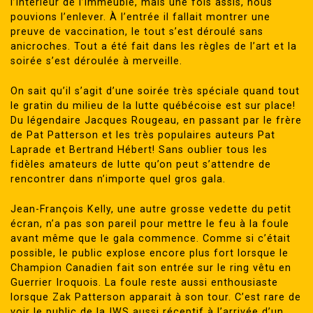
l’intérieur de l’immeuble, mais une fois assis, nous
pouvions l’enlever. À l’entrée il fallait montrer une
preuve de vaccination, le tout s’est déroulé sans
anicroches. Tout a été fait dans les règles de l’art et la
soirée s’est déroulée à merveille.
On sait qu’il s’agit d’une soirée très spéciale quand tout
le gratin du milieu de la lutte québécoise est sur place!
Du légendaire Jacques Rougeau, en passant par le frère
de Pat Patterson et les très populaires auteurs Pat
Laprade et Bertrand Hébert! Sans oublier tous les
fidèles amateurs de lutte qu’on peut s’attendre de
rencontrer dans n’importe quel gros gala.
Jean-François Kelly, une autre grosse vedette du petit
écran, n’a pas son pareil pour mettre le feu à la foule
avant même que le gala commence. Comme si c’était
possible, le public explose encore plus fort lorsque le
Champion Canadien fait son entrée sur le ring vêtu en
Guerrier Iroquois. La foule reste aussi enthousiaste
lorsque Zak Patterson apparait à son tour. C’est rare de
voir le public de la IWS aussi réceptif à l’arrivée d’un