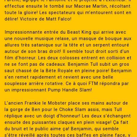
effectue ensuite le tombé sur Macrae Martin, récoltant
toute la gloire! Les spectateurs qui m’entourent sont en
délire! Victoire de Matt Falco!
Impressionnante entrée du Beast King qui arrive avec
une nouvelle musique relaxe, un masque de bouque aux
allures très satanique sur la tête et un serpent entouré
autour de son bras droit! Il semble tout droit sorti d’un
film d’horreur. Les deux colosses entrent en collision et
ne se font pas de cadeaux. Benjamin Tull subit un gros
saut chassé de la Bête Royale en pleine poire! Benjamin
s’en remet rapidement et revient avec une belle
souplesse arrière rotative. Ce à quoi FTM répondra par
un impressionnant Pump Handle Slam!
L’ancien Frankie le Mobster place ses mains autour de
la gorge de Ben pour le Choke Slam assis, mais Tull
réplique avec un doigt d’honneur! Les deux s’échangent
ensuite des puissantes claques en plein visage! Ça fait
du bruit et le public aime ça! Benjamin, qui semble
s’être réveillé après toutes ces baffes en pleine face, y