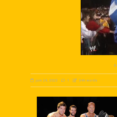
D
Dans
AEW
juin 24, 2023
1
346 words
Hommage à la Famille Ro
et gros match pour Speed
AEW RÉDEMPTION
juillet 30, 2026
0
902 wor