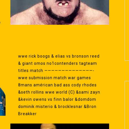
e
wwe rick boogs & elias vs bronson reed
& giant omos no1contenders tagteam
titles match ——————————————-
wwe submission match war games
8mans américan bad ass cody rhodes
&seth rollins wwe world (C) &sami zayn
&kevin owens vs finn balor &domdom
dominik misterio & brocklesnar &Bron
Breakker