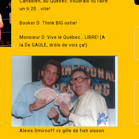
Canadien, du Québec. Voudrais-tu faire
un ti 20… vite!
Booker D: Think BIG ostie!
Monsieur D: Vive le Québec… LIBRE! (A
la De GAULE, drôle de voix ça!)
e
Alexis Smirnoff vs gille de fish oisson