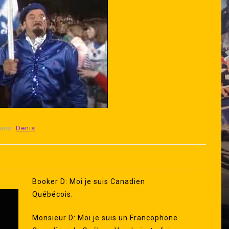
ans
Denis
Dans
Lutte Québécoise
Produit
ugeau
Booker D: Moi je suis Canadien
ball à
Produit présente De la Grosse
Québécois.
Crisse de Bataille
ds
juillet 31, 2026
0
1 395 word
Monsieur D: Moi je suis un Francophone