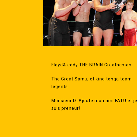
Floyd& eddy THE BRAIN Creathcman
The Great Samu, et king tonga team
légents
Monsieur D: Ajoute mon ami FATU et j
suis preneur!