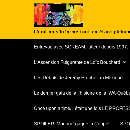
Aller
au
contenu
Là où on s'informe tout en étant pleinem
Entrevue avec SCREAM, lutteur depuis 1997.
L’Ascension Fulgurante de Loïc Bouchard
Les Débuts de Jeremy Prophet au Mexique
Le dernier gala de la l’histoire de la IWA-Québ
Once upon a time/Il était une fois LE PROF
SPOILER: Mononc’ gagne la Coupe!
SPOI