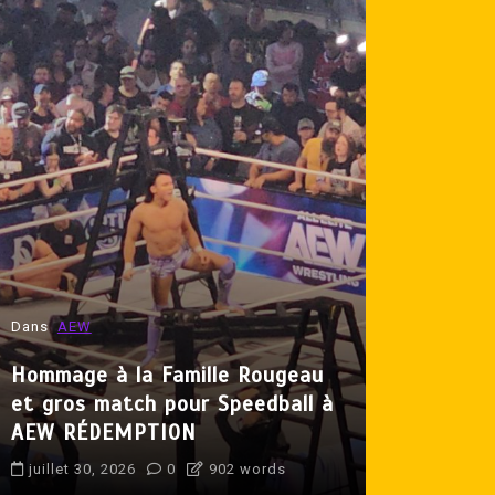
Dans
AEW
Dans
Lutte 
Hommage à la Famille Rougeau
et gros match pour Speedball à
Produit p
AEW RÉDEMPTION
Crisse de 
juillet 30, 2026
0
902 words
juillet 31, 