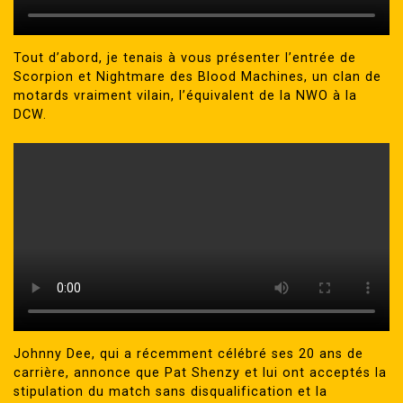
Tout d’abord, je tenais à vous présenter l’entrée de
Scorpion et Nightmare des Blood Machines, un clan de
motards vraiment vilain, l’équivalent de la NWO à la
DCW.
Johnny Dee, qui a récemment célébré ses 20 ans de
carrière, annonce que Pat Shenzy et lui ont acceptés la
stipulation du match sans disqualification et la