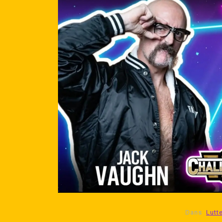
Dans
AEW
Hommage à la Famille Ro
et gros match pour Speed
AEW RÉDEMPTION
juillet 30, 2026
0
902 wor
Dans
Lutt