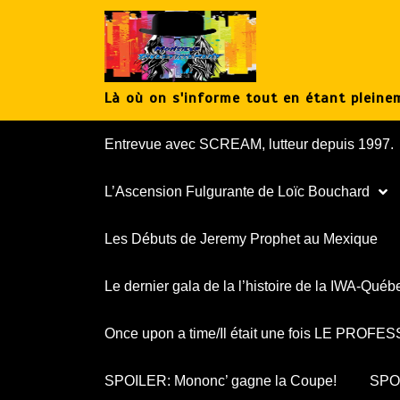
Aller
au
contenu
Là où on s'informe tout en étant pleinem
Entrevue avec SCREAM, lutteur depuis 1997.
L’Ascension Fulgurante de Loïc Bouchard
Les Débuts de Jeremy Prophet au Mexique
Le dernier gala de la l’histoire de la IWA-Québ
Once upon a time/Il était une fois LE PROF
SPOILER: Mononc’ gagne la Coupe!
SPOI