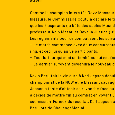
d’Avril!
Comme le champion Intercités Razz Mansour de
blessure, le Commissaire Coutu a déclaré le ti
que les 5 aspirants (la bête des sables Muund
professeur Adib Masari et Dave la Justice!) s
Les règlements pour ce combat sont les suiva
– Le match commence avec deux concurrents. 
ring, et ceci jusqu’au 5e participants.
– Tout lutteur qui subi un tombé ou qui est f
– Le dernier survivant deviendra le nouveau c
Kevin Béru fait la vie dure à Karl Jepson depu
championnat de la NCW et le blessant sauvag
Jepson a tenté d’obtenir sa revanche face au
a décidé de mettre fin au combat en voyant Jep
soumission. Furieux du résultat, Karl Jepson 
Beru lors de ChallengeMania!