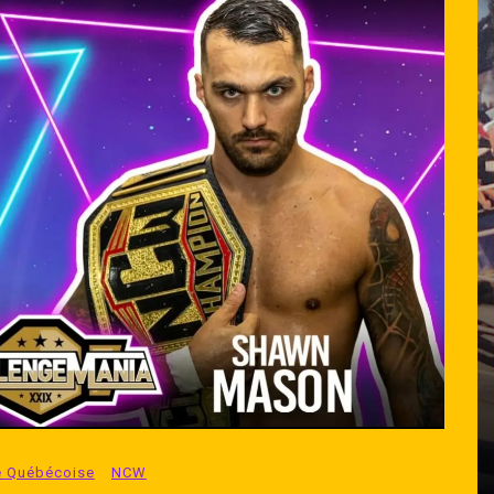
Dans
Lutte Québécoise
Produit
ugeau
ball à
Produit présente De la Grosse
Crisse de Bataille
ds
juillet 31, 2026
0
1 395 word
e Québécoise
NCW