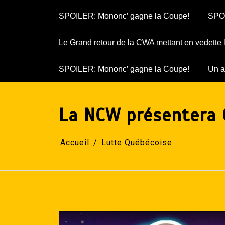
SPOILER: Mononc’ gagne la Coupe!
SPOI
Le Grand retour de la CWA mettant en vedette
SPOILER: Mononc’ gagne la Coupe!
Un a
La NCW présentera 
Accueil
Lutte Québécoise