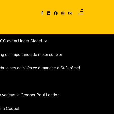
PCO avant Under Siege!
ng et l’Importance de miser sur Soi
ébute ses activités ce dimanche à St-Jerôme!
n vedette le Crooner Paul London!
 la Coupe!