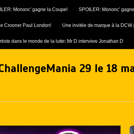
LER: Mononc’ gagne la Coupe!
SPOILER: Mononc’ gagne
 le Crooner Paul London!
Une invitée de marque à la DCW 
rtiste dans le monde de la lutte: Mr D interview Jonathan D
ChallengeMania 29 le 18 ma