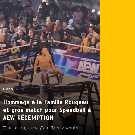
Dans
AEW
Dans
Lutte 
Hommage à la Famille Rougeau
et gros match pour Speedball à
Produit p
AEW RÉDEMPTION
Crisse de 
juillet 30, 2026
0
902 words
juillet 31, 