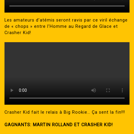
Les amateurs d’atémis seront ravis par ce viril échange
de « chops » entre l’Homme au Regard de Glace et
Crasher Kid!
Crasher Kid fait le relais à Big Rookie… Ça sent la fin!!!
GAGNANTS: MARTIN ROLLAND ET CRASHER KID!