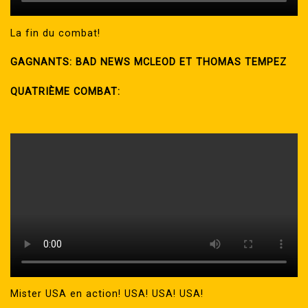
La fin du combat!
GAGNANTS: BAD NEWS MCLEOD ET THOMAS TEMPEZ
QUATRIÈME COMBAT:
Mister USA en action! USA! USA! USA!