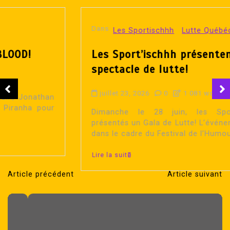
Dans
Les Sportischhh
Lutte Québécoise
Les Sport’ischhh présentent un
spectacle de lutte!
juillet 23, 2026
0
1 081 word
Dimanche le 28 juin, les Sportischhh ont
présentés un Gala de Lutte! L’événement avait lieu
dans le cadre du Festival de l’Humour...
Lire la suite
Article précédent
Article suivant
N
a
v
i