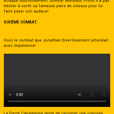
attaqué sournoisement Johnny! Monsieur Primo n’a pas
hésiter à sortir sa fameuse paire de ciseaux pour lui
faire payer son audace!
SIXIÈME COMBAT:
Voici le combat que Jonathan Divertissement attendait
avec impatience!
La Fierté Canadienne tente de raconter une juteuses