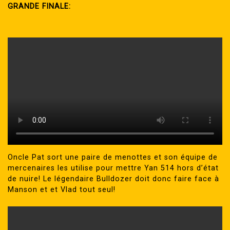
GRANDE FINALE:
Oncle Pat sort une paire de menottes et son équipe de
mercenaires les utilise pour mettre Yan 514 hors d’état
de nuire! Le légendaire Bulldozer doit donc faire face à
Manson et et Vlad tout seul!