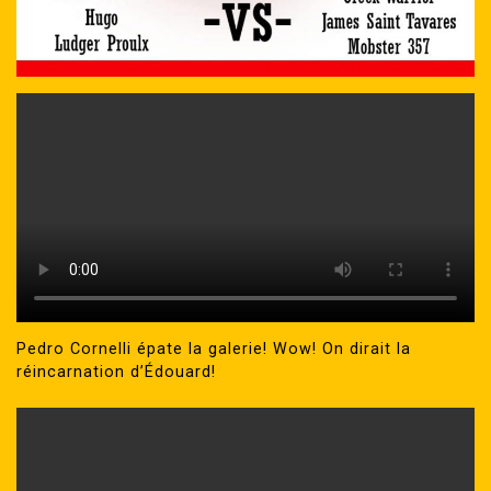
Pedro Cornelli épate la galerie! Wow! On dirait la
réincarnation d’Édouard!