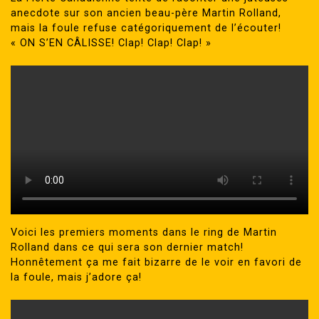
anecdote sur son ancien beau-père Martin Rolland,
mais la foule refuse catégoriquement de l’écouter!
« ON S’EN CÂLISSE! Clap! Clap! Clap! »
Voici les premiers moments dans le ring de Martin
Rolland dans ce qui sera son dernier match!
Honnêtement ça me fait bizarre de le voir en favori de
la foule, mais j’adore ça!