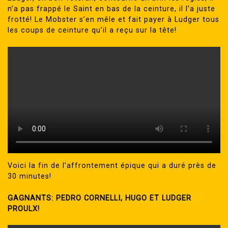
n’a pas frappé le Saint en bas de la ceinture, il l’a juste
frotté! Le Mobster s’en mêle et fait payer à Ludger tous
les coups de ceinture qu’il a reçu sur la tête!
Voici la fin de l’affrontement épique qui a duré près de
30 minutes!
GAGNANTS: PEDRO CORNELLI, HUGO ET LUDGER
PROULX!