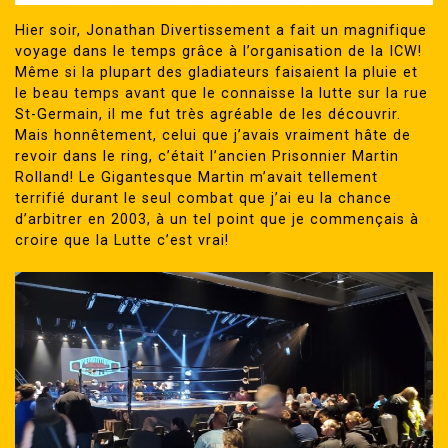
Hier soir, Jonathan Divertissement a fait un magnifique
voyage dans le temps grâce à l’organisation de la ICW!
Même si la plupart des gladiateurs faisaient la pluie et
le beau temps avant que le connaisse la lutte sur la rue
St-Germain, il me fut très agréable de les découvrir.
Mais honnêtement, celui que j’avais vraiment hâte de
revoir dans le ring, c’était l’ancien Prisonnier Martin
Rolland! Le Gigantesque Martin m’avait tellement
terrifié durant le seul combat que j’ai eu la chance
d’arbitrer en 2003, à un tel point que je commençais à
croire que la Lutte c’est vrai!