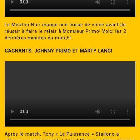
Le Mouton Noir mange une crisse de volée avant de
réussir à faire le relais à Monsieur Primo! Voici les 2
dernières minutes du match!
GAGNANTS: JOHNNY PRIMO ET MARTY LANG!
Après le match, Tony « La Puissance » Stallone a