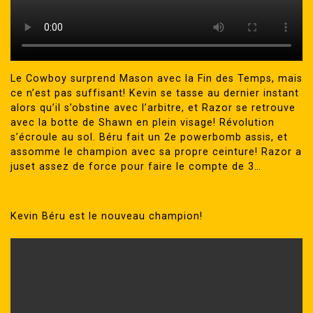
Le Cowboy surprend Mason avec la Fin des Temps, mais
ce n’est pas suffisant! Kevin se tasse au dernier instant
alors qu’il s’obstine avec l’arbitre, et Razor se retrouve
avec la botte de Shawn en plein visage! Révolution
s’écroule au sol. Béru fait un 2e powerbomb assis, et
assomme le champion avec sa propre ceinture! Razor a
juset assez de force pour faire le compte de 3…
Kevin Béru est le nouveau champion!