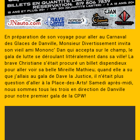
En préparation de son voyage pour aller au Carnaval
des Glaces de Danville, Monsieur Divertissement invita
son vieil ami Mononc’ Dan qui accepta sur le champ, le
gala de lutte se déroulant littéralement dans sa ville! La
brave Christiane s’était procuré un billet dispendieux
pour aller voir sa belle Mireille Mathieu; quand elle a su
que j’allais au gala de Dave la Justice, il n’était plus
question d’aller à la Place-des-Arts! Samedi après-midi,
nous sommes tous les trois en direction de Danville
pour notre premier gala de la CPW!