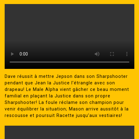
Dave réussit à mettre Jepson dans son Sharpshooter
pendant que Jean la Justice l’étrangle avec son
drapeau! Le Male Alpha vient gâcher ce beau moment
familial en plaçant la Justice dans son propre
Sharpshooter! La foule réclame son champion pour
venir équilibrer la situation; Mason arrive aussitôt à la
rescousse et poursuit Racette jusqu’aux vestiaires!