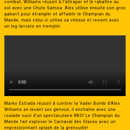
combat, Williams réussit à l’attraper et le rabattre au
sol avec une Chute Samoa. Alex utilise ensuite son gros
gabarit pour étrangler et affaiblir le Champian du
Mande, mais celui-ci utilise sa vitesse et revient avec
un leg larriato en tremplin.
Marko Estrada réussit à contrer la Vader Bomb d’Alex
Williams en levant ses genoux; il enchaîne avec une
roulade suivi d’un spectaculaire RKO! Le Champian du
Mande fait exploser le Carnaval des Glaces avec un
impressionnant splash de la grenouille!