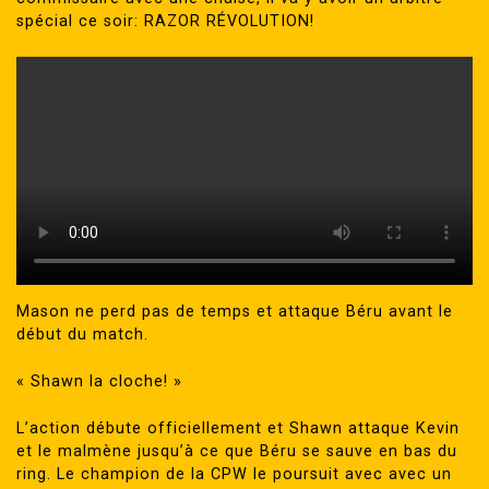
spécial ce soir: RAZOR RÉVOLUTION!
Mason ne perd pas de temps et attaque Béru avant le
début du match.
« Shawn la cloche! »
L’action débute officiellement et Shawn attaque Kevin
et le malmène jusqu’à ce que Béru se sauve en bas du
ring. Le champion de la CPW le poursuit avec avec un