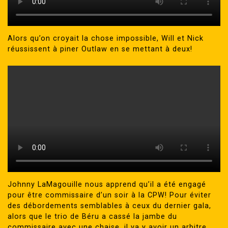
Alors qu’on croyait la chose impossible, Will et Nick
réussissent à piner Outlaw en se mettant à deux!
Johnny LaMagouille nous apprend qu’il a été engagé
pour être commissaire d’un soir à la CPW! Pour éviter
des débordements semblables à ceux du dernier gala,
alors que le trio de Béru a cassé la jambe du
commissaire avec une chaise, il va y avoir un arbitre