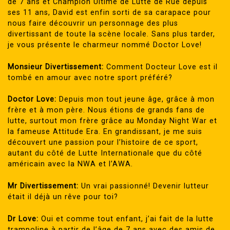
de 7 ans et Champion Ultime de Lutte de Rue depuis
ses 11 ans, David est enfin sorti de sa carapace pour
nous faire découvrir un personnage des plus
divertissant de toute la scène locale. Sans plus tarder,
je vous présente le charmeur nommé Doctor Love!
Monsieur Divertissement:
Comment Docteur Love est il
tombé en amour avec notre sport préféré?
Doctor Love:
Depuis mon tout jeune âge, grâce à mon
frère et à mon père. Nous étions de grands fans de
lutte, surtout mon frère grâce au Monday Night War et
la fameuse Attitude Era. En grandissant, je me suis
découvert une passion pour l’histoire de ce sport,
autant du côté de Lutte Internationale que du côté
américain avec la NWA et l’AWA.
Mr Divertissement:
Un vrai passionné! Devenir lutteur
était il déjà un rêve pour toi?
Dr Love:
Oui et comme tout enfant, j’ai fait de la lutte
trampoline à partir de l’âge de 7 ans avec des amis de