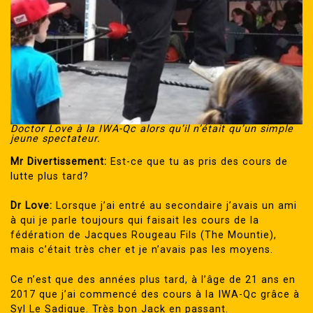
Doctor Love à la IWA-Qc alors qu’il n’était qu’un simple
jeune spectateur.
Mr Divertissement:
Est-ce que tu as pris des cours de
lutte plus tard?
Dr Love:
Lorsque j’ai entré au secondaire j’avais un ami
à qui je parle toujours qui faisait les cours de la
fédération de Jacques Rougeau Fils (The Mountie),
mais c’était très cher et je n’avais pas les moyens.
Ce n’est que des années plus tard, à l’âge de 21 ans en
2017 que j’ai commencé des cours à la IWA-Qc grâce à
Syl Le Sadique. Très bon Jack en passant.