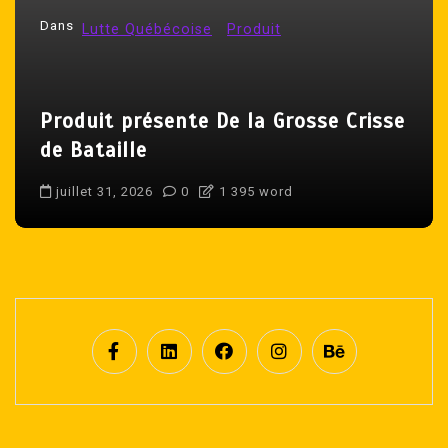
’
Dans
Lutte Québécoise
Produit
a
r
t
Produit présente De la Grosse Crisse
i
de Bataille
c
l
juillet 31, 2026
0
1 395 word
e