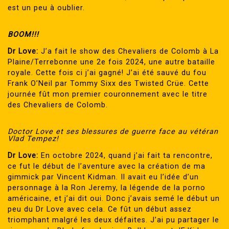
est un peu à oublier.
BOOM!!!
Dr Love:
J’a fait le show des Chevaliers de Colomb à La
Plaine/Terrebonne une 2e fois 2024, une autre bataille
royale. Cette fois ci j’ai gagné! J’ai été sauvé du fou
Frank O’Neil par Tommy Sixx des Twisted Crüe. Cette
journée fût mon premier couronnement avec le titre
des Chevaliers de Colomb.
Doctor Love et ses blessures de guerre face au vétéran
Vlad Tempez!
Dr Love:
En octobre 2024, quand j’ai fait ta rencontre,
ce fut le début de l’aventure avec la création de ma
gimmick par Vincent Kidman. Il avait eu l’idée d’un
personnage à la Ron Jeremy, la légende de la porno
américaine, et j’ai dit oui. Donc j’avais semé le début un
peu du Dr Love avec cela. Ce fût un début assez
triomphant malgré les deux défaites. J’ai pu partager le