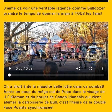
J’aime ça voir une véritable légende comme Bulldozer
prendre le temps de donner la main à TOUS les fans!
On a droit à de la maudite belle lutte dans ce combat!
Après un coup du méga cul de Popo dans le visage de
J-F Kidman et du boulet de Canon Irlandais qui vient
abîmer la carrosserie de Bull, c’est l’heure de la double
Face Puante synchronisée!