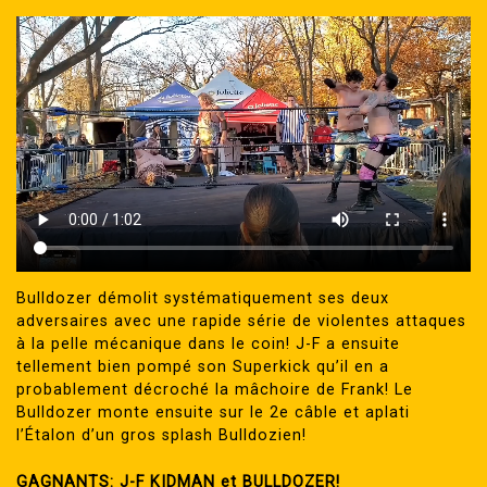
Bulldozer démolit systématiquement ses deux
adversaires avec une rapide série de violentes attaques
à la pelle mécanique dans le coin! J-F a ensuite
tellement bien pompé son Superkick qu’il en a
probablement décroché la mâchoire de Frank! Le
Bulldozer monte ensuite sur le 2e câble et aplati
l’Étalon d’un gros splash Bulldozien!
GAGNANTS: J-F KIDMAN et BULLDOZER!