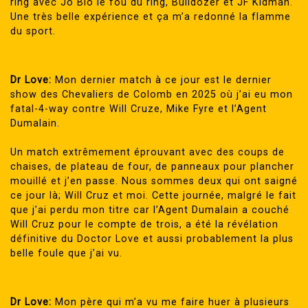
ring avec Jo Blo le fou du ring, Bulldozer et JF Kidman.
Une très belle expérience et ça m’a redonné la flamme
du sport.
Dr Love:
Mon dernier match à ce jour est le dernier
show des Chevaliers de Colomb en 2025 où j’ai eu mon
fatal-4-way contre Will Cruze, Mike Fyre et l’Agent
Dumalain.
Un match extrêmement éprouvant avec des coups de
chaises, de plateau de four, de panneaux pour plancher
mouillé et j’en passe. Nous sommes deux qui ont saigné
ce jour là; Will Cruz et moi. Cette journée, malgré le fait
que j’ai perdu mon titre car l’Agent Dumalain a couché
Will Cruz pour le compte de trois, a été la révélation
définitive du Doctor Love et aussi probablement la plus
belle foule que j’ai vu.
Dr Love:
Mon père qui m’a vu me faire huer à plusieurs