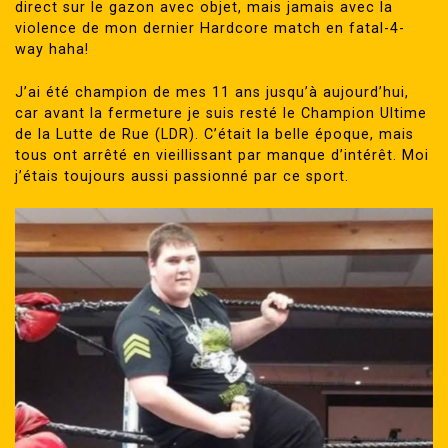
direct sur le gazon avec objet, mais jamais avec la
violence de mon dernier Hardcore match en fatal-4-
way haha!
J’ai été champion de mes 11 ans jusqu’à aujourd’hui,
car avant la fermeture je suis resté le Champion Ultime
de la Lutte de Rue (LDR). C’était la belle époque, mais
tous ont arrêté en vieillissant par manque d’intérêt. Moi
j’étais toujours aussi passionné par ce sport.