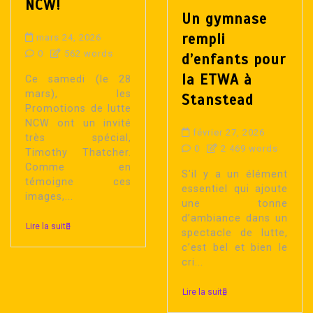
NCW!
Un gymnase
rempli
mars 24, 2026
0
562 words
d’enfants pour
la ETWA à
Ce samedi (le 28
mars), les
Stanstead
Promotions de lutte
NCW ont un invité
février 27, 2026
très spécial,
0
2 469 words
Timothy Thatcher.
Comme en
S’il y a un élément
témoigne ces
essentiel qui ajoute
images,...
une tonne
d’ambiance dans un
Lire la suite
spectacle de lutte,
c’est bel et bien le
cri...
Lire la suite