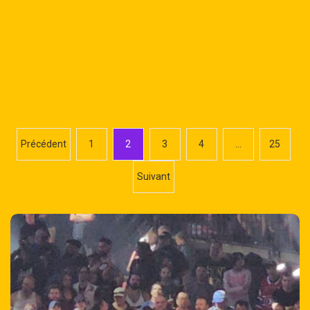
P
Précédent
1
2
3
4
…
25
a
Suivant
g
i
n
a
t
i
o