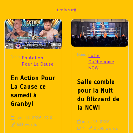
Lire la suite
Dans
Lutte
Dans
En Action
Québécoise
Pour La Cause
NCW
En Action Pour
Salle comble
La Cause ce
pour la Nuit
samedi à
du Blizzard de
Granby!
la NCW!
avril 14, 2026
0
mars 18, 2026
653 words
1
2 540 words