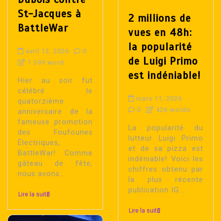
St-Jacques à
2 millions de
BattleWar
vues en 48h:
la popularité
avril 13, 2026
0
de Luigi Primo
1 399 word
est indéniable!
Hier au soir fut
célébré le
mars 11, 2026
quatorzième
0
426 words
anniversaire de la
fameuse promotion
La popularité du
des Foufounes
lutteur Luigi Primo
Électriques,
et de sa pizza est
BattleWar! Comme
indéniable! Voici les
gâteau de fête,
chiffres obtenu par
nous avons...
la plus récente
publication IG...
Lire la suite
Lire la suite