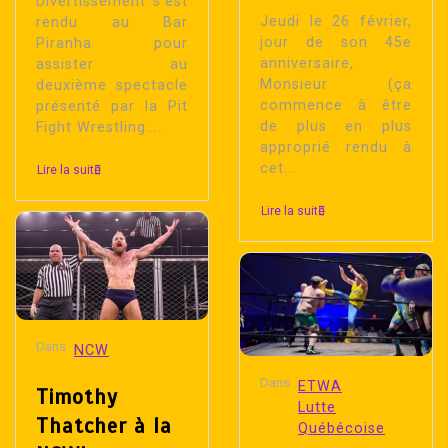
Divertissement s’est
Jeudi le 26 février,
rendu au Bar
jour de son 45e
Piranha pour
anniversaire,
assister au
Monsieur (ça
deuxième spectacle
commence à être
présenté par la Pit
de plus en plus
Fight Wrestling....
approprié rendu à
cet...
Lire la suite
Lire la suite
Dans
NCW
Dans
ETWA
Timothy
Lutte
Thatcher à la
Québécoise