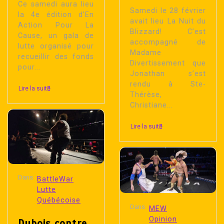
Ce samedi aura lieu
Samedi le 28 février
la 4e édition d’En
avait lieu La Nuit du
Action Pour La
Blizzard! C’est
Cause, un gala de
accompagné de
lutte organisé pour
Madame
recueillir des fonds
Divertissement que
pour...
Jonathan s’est
rendu à Ste-
Lire la suite
Thérèse,
Christiane...
Lire la suite
Dans
BattleWar
Lutte
Québécoise
Dans
MEW
Opinion
Dubois contre