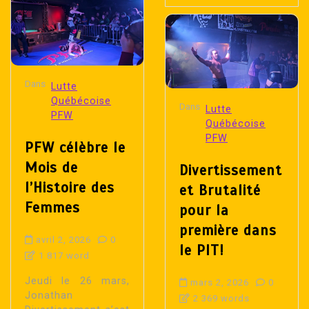
Dans
Lutte
Québécoise
Dans
Lutte
PFW
Québécoise
PFW
PFW célèbre le
Mois de
Divertissement
l’Histoire des
et Brutalité
Femmes
pour la
première dans
avril 2, 2026
0
le PIT!
1 817 word
Jeudi le 26 mars,
mars 2, 2026
0
Jonathan
2 369 words