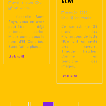
NCW!
avril 16, 2026
0
141 words
mars 24, 2026
Il s’appelle Sami
0
562 words
Zayn, vous en avez
Ce samedi (le 28
peut-être déjà
mars), les
entendu parler.
Promotions de lutte
Mieux connu sous le
NCW ont un invité
nom d’El Generico,
très spécial,
Sami fait la pluie...
Timothy Thatcher.
Comme en
Lire la suite
témoigne ces
images,...
Lire la suite
P