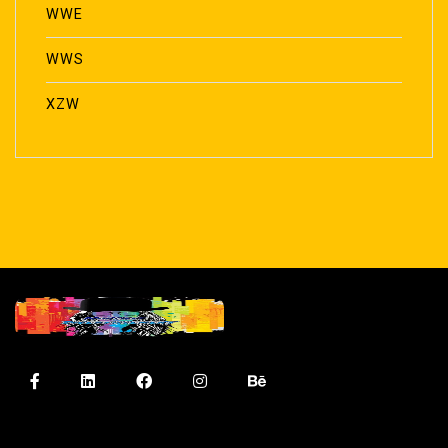
WWE
WWS
XZW