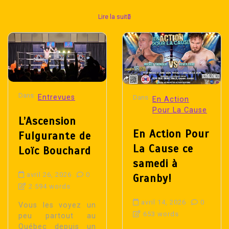
Lire la suite
Dans
Entrevues
Dans
En Action
Pour La Cause
L’Ascension
En Action Pour
Fulgurante de
La Cause ce
Loïc Bouchard
samedi à
avril 26, 2026
0
Granby!
2 594 words
avril 14, 2026
0
Vous les voyez un
653 words
peu partout au
Québec depuis un