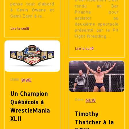
Divertissement s’est
pense tout d’abord
rendu au Bar
à Kevin Owens et
Piranha pour
Sami Zayn à la...
assister au
deuxième spectacle
Lire la suite
présenté par la Pit
Fight Wrestling....
Lire la suite
Dans
WWE
Un Champion
Dans
NCW
Québécois à
WrestleMania
Timothy
XLII
Thatcher à la