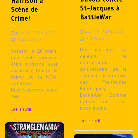
Harrison à
St-Jacques à
Scène de
BattleWar
Crime!
avril 13, 2026
0
avril 21, 2026
0
1 399 word
5 410 words
Hier au soir fut
Samedi le 28 mars,
célébré le
une foule monstre
quatorzième
était présente pour
anniversaire de la
assister à Scène de
fameuse promotion
Crime de la NCW.
des Foufounes
Jonathan
Électriques,
Divertissement avait
BattleWar! Comme
très...
gâteau de fête,
nous avons...
Lire la suite
Lire la suite