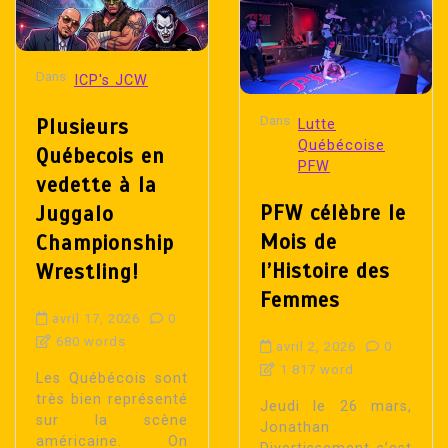
Dans
ICP's JCW
Dans
Plusieurs
Lutte
Québécoise
Québecois en
PFW
vedette à la
PFW célèbre le
Juggalo
Mois de
Championship
l’Histoire des
Wrestling!
Femmes
avril 17, 2026
0
680 words
avril 2, 2026
0
1 817 word
Les Québécois sont
très bien représenté
Jeudi le 26 mars,
sur la scène
Jonathan
américaine. On