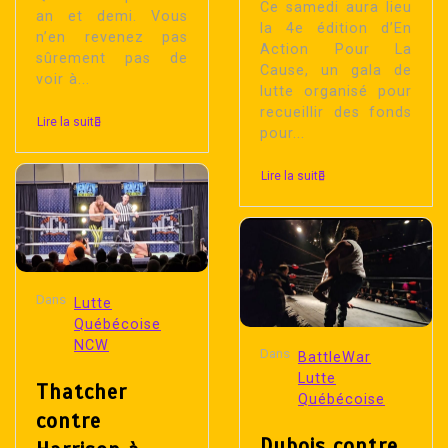
Ce samedi aura lieu
an et demi. Vous
la 4e édition d’En
n’en revenez pas
Action Pour La
sûrement pas de
Cause, un gala de
voir à...
lutte organisé pour
recueillir des fonds
Lire la suite
pour...
Lire la suite
Dans
Lutte
Québécoise
NCW
Dans
BattleWar
Lutte
Thatcher
Québécoise
contre
Dubois contre