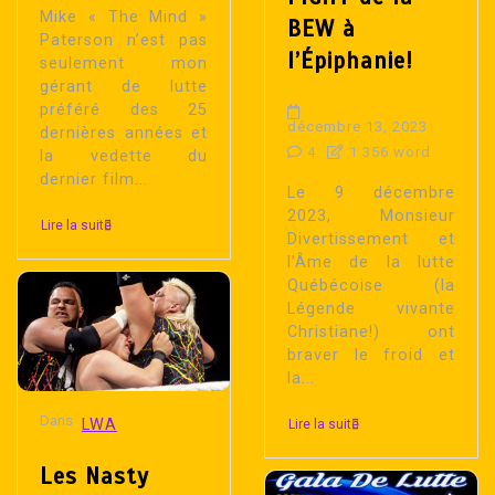
Mike « The Mind »
BEW à
Paterson n’est pas
l’Épiphanie!
seulement mon
gérant de lutte
préféré des 25
décembre 13, 2023
dernières années et
4
1 356 word
la vedette du
dernier film...
Le 9 décembre
2023, Monsieur
Lire la suite
Divertissement et
l’Âme de la lutte
Québécoise (la
Légende vivante
Christiane!) ont
braver le froid et
la...
Dans
LWA
Lire la suite
Les Nasty