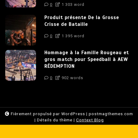
0
1 303 word
Produit présente De la Grosse
Crisse de Bataille
0
1 395 word
Hommage à la Famille Rougeau et
gros match pour Speedball à AEW
RÉDEMPTION
0
902 words
Fièrement propulsé par WordPress
|
postmagthemes.com
|
Détails du thème
|
Context Blog