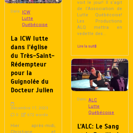
voit le jour! Il s’agit
de l’Association de
Dans
ICW
Lutte Québécoise!
Lutte
Les Productions
Québécoise
ALQ mettra en
vedette des...
La ICW lutte
dans l’église
Lire la suite
du Très-Saint-
Rédempteur
pour la
Guignolée du
Docteur Julien
Dans
ALC
Lutte
décembre 17, 2023
Québécoise
0
672 words
L’ALC: Le Sang
Hier après-midi,
Christiane et