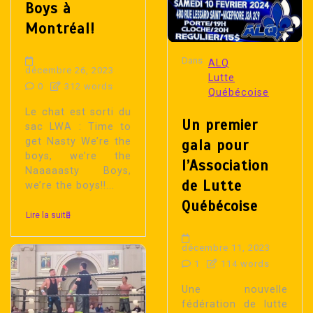
Boys à
Montréal!
Dans
ALQ
décembre 26, 2023
Lutte
0
312 words
Québécoise
Le chat est sorti du
Un premier
sac LWA : Time to
get Nasty We’re the
gala pour
boys, we’re the
l’Association
Naaaaasty Boys,
de Lutte
we’re the boys!!...
Québécoise
Lire la suite
décembre 11, 2023
1
114 words
Une nouvelle
fédération de lutte