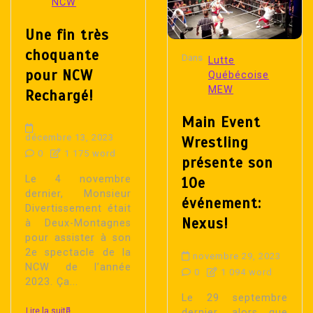
NCW
Une fin très
choquante
Dans
Lutte
pour NCW
Québécoise
MEW
Rechargé!
Main Event
décembre 13, 2023
Wrestling
0
1 175 word
présente son
Le 4 novembre
10e
dernier, Monsieur
événement:
Divertissement était
Nexus!
à Deux-Montagnes
pour assister à son
2e spectacle de la
novembre 29, 2023
NCW de l’année
0
1 094 word
2023. Ça...
Le 29 septembre
Lire la suite
dernier, alors que